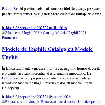
idei de tatuaje pe spate
Fashion8.ro
iti prezinta cele mai frumoase
pentru fete si femei
galeria foto
idei de tatuaje de dama
. Vezi
cu
.
…
fashion8
26 septembrie 2025
27 aprilie 2026
Frumusete
Modele de Unghii: Catalog cu Modele
Unghii
În lumea fascinantă a modei și frumuseții, unghiile frumos decorate
reprezintă un element esențial al unei imagini impecabile. La
Fashion8.ro
, ne-am propus să vă aducem cele mai recente și
inovatoare modele de unghii intr-un catalog cu modele unghii.
Descoperiți …
fashion8
24 septembrie 2025
24 februarie 2026