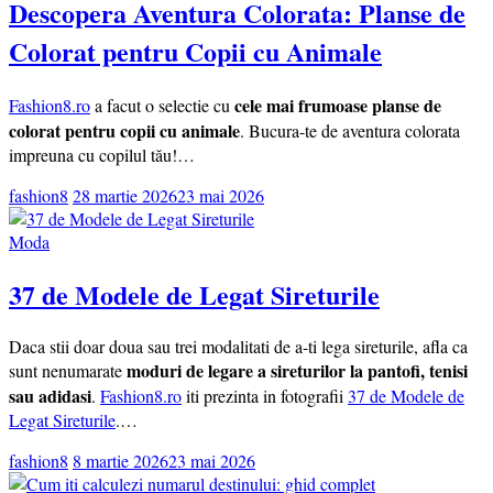
Descopera Aventura Colorata: Planse de
Colorat pentru Copii cu Animale
cele mai frumoase planse de
Fashion8.ro
a facut o selectie cu
colorat pentru copii cu animale
. Bucura-te de aventura colorata
impreuna cu copilul tău!…
fashion8
28 martie 2026
23 mai 2026
Moda
37 de Modele de Legat Sireturile
Daca stii doar doua sau trei modalitati de a-ti lega sireturile, afla ca
moduri de legare a sireturilor la pantofi, tenisi
sunt nenumarate
sau adidasi
.
Fashion8.ro
iti prezinta in fotografii
37 de Modele de
Legat Sireturile
.…
fashion8
8 martie 2026
23 mai 2026