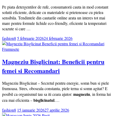
Pe piata detergentilor de rufe, consumatorii cauta in mod constant
solutii eficiente, delicate cu materialele si prietenoase cu pielea
sensibila. Tendintele din cautarile online arata un interes tot mai
mare pentru formule lichide eco-friendly, eficiente la temperaturi
scazute si care …
fashion8
5 februarie 2026
24 februarie 2026
Frumusete
Magneziu Bisglicinat: Beneficii pentru
femei si Recomandari
Magneziu Bisglicinat – Secretul pentru energie, somn bun si piele
frumoasa. Stres, oboseala constanta, piele terna si somn agitat? E
magneziu
posibil ca organismul tau sa iti ceara ajutor:
, in forma lui
bisglicinatul
cea mai eficienta –
.…
fashion8
15 ianuarie 2026
27 aprilie 2026