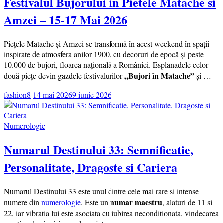
Festivalul Bujorului in Pietele Matache si
Amzei – 15-17 Mai 2026
Piețele Matache și Amzei se transformă în acest weekend în spații
inspirate de atmosfera anilor 1900, cu decoruri de epocă și peste
10.000 de bujori, floarea națională a României. Esplanadele celor
„Bujori în Matache”
două piețe devin gazdele festivalurilor
și …
fashion8
14 mai 2026
9 iunie 2026
Numerologie
Numarul Destinului 33: Semnificatie,
Personalitate, Dragoste si Cariera
Numarul Destinului 33 este unul dintre cele mai rare si intense
numar maestru
numere din
numerologie
. Este un
, alaturi de 11 si
22, iar vibratia lui este asociata cu iubirea neconditionata, vindecarea