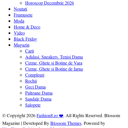
Horoscop Decembrie 2026
Noutati
Frumusete
Moda
Home & Deco
Video
Black Friday
Magazin
Carti
Adidasi. Sneakers. Tenisi Dama
Cizme, Ghete si Botine de Vara
Cizme, Ghete si Botine de Iarna
Compleuri
Rochii
Geci Dama
Paltoane Dama
Sandale Dama
Salopete
© Copyright 2026
Fashion8.ro ❤️
. All Rights Reserved.
Blossom
Magazine | Developed By
Blossom Themes
.
Powered by