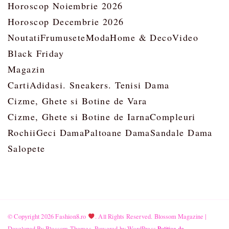
Horoscop Noiembrie 2026
Horoscop Decembrie 2026
Noutati
Frumusete
Moda
Home & Deco
Video
Black Friday
Magazin
Carti
Adidasi. Sneakers. Tenisi Dama
Cizme, Ghete si Botine de Vara
Cizme, Ghete si Botine de Iarna
Compleuri
Rochii
Geci Dama
Paltoane Dama
Sandale Dama
Salopete
© Copyright 2026
Fashion8.ro
. All Rights Reserved.
Blossom Magazine |
Developed By
Blossom Themes
.
Powered by
WordPress
.
Politica de