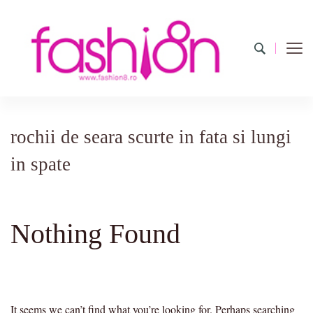
Fashion8.ro
Revista Fashion8.ro locul unde gasesti ce e nou: horoscop,
evenimente, haine, incaltaminte, coafuri, tunsori, desene de colorat,
poze cu modele de manichiuri!
rochii de seara scurte in fata si lungi
in spate
Nothing Found
It seems we can’t find what you’re looking for. Perhaps searching