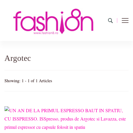
Fashion8.ro
Revista Fashion8.ro locul unde gasesti ce e nou: horoscop,
evenimente, haine, incaltaminte, coafuri, tunsori, desene de colorat,
poze cu modele de manichiuri!
Argotec
Showing: 1 - 1 of 1 Articles