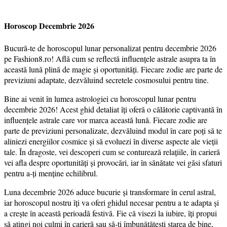
Horoscop Decembrie 2026
Bucură-te de horoscopul lunar personalizat pentru decembrie 2026
pe Fashion8.ro! Află cum se reflectă influențele astrale asupra ta în
această lună plină de magie și oportunități. Fiecare zodie are parte de
previziuni adaptate, dezvăluind secretele cosmosului pentru tine.
Bine ai venit în lumea astrologiei cu horoscopul lunar pentru
decembrie 2026! Acest ghid detaliat îți oferă o călătorie captivantă în
influențele astrale care vor marca această lună. Fiecare zodie are
parte de previziuni personalizate, dezvăluind modul în care poți să te
aliniezi energiilor cosmice și să evoluezi în diverse aspecte ale vieții
tale. În dragoste, vei descoperi cum se conturează relațiile, în carieră
vei afla despre oportunități și provocări, iar în sănătate vei găsi sfaturi
pentru a-ți menține echilibrul.
Luna decembrie 2026 aduce bucurie și transformare în cerul astral,
iar horoscopul nostru îți va oferi ghidul necesar pentru a te adapta și
a crește în această perioadă festivă. Fie că visezi la iubire, îți propui
să atingi noi culmi în carieră sau să-ți îmbunătățești starea de bine,