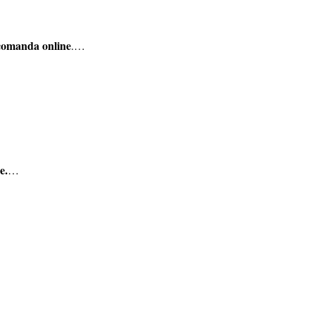
comanda online
.…
e.
…