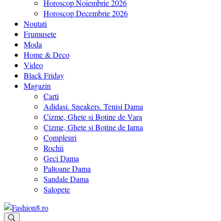
Horoscop Noiembrie 2026
Horoscop Decembrie 2026
Noutati
Frumusete
Moda
Home & Deco
Video
Black Friday
Magazin
Carti
Adidasi. Sneakers. Tenisi Dama
Cizme, Ghete si Botine de Vara
Cizme, Ghete si Botine de Iarna
Compleuri
Rochii
Geci Dama
Paltoane Dama
Sandale Dama
Salopete