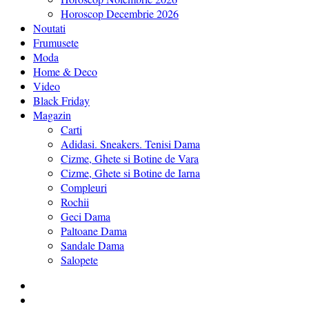
Horoscop Decembrie 2026
Noutati
Frumusete
Moda
Home & Deco
Video
Black Friday
Magazin
Carti
Adidasi. Sneakers. Tenisi Dama
Cizme, Ghete si Botine de Vara
Cizme, Ghete si Botine de Iarna
Compleuri
Rochii
Geci Dama
Paltoane Dama
Sandale Dama
Salopete