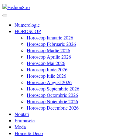
Revista Fashion8.ro locul unde gasesti ce e nou: horoscop, evenimente
Fashion8.ro ❤️
Numerologie
HOROSCOP
Horoscop Ianuarie 2026
Horoscop Februarie 2026
Horoscop Martie 2026
Horoscop Aprilie 2026
Horoscop Mai 2026
Horoscop Iunie 2026
Horoscop Iulie 2026
Horoscop August 2026
Horoscop Septembrie 2026
Horoscop Octombrie 2026
Horoscop Noiembrie 2026
Horoscop Decembrie 2026
Noutati
Frumusete
Moda
Home & Deco