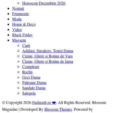
Horoscop Decembrie 2026
Noutati
Frumusete
Moda
Home & Deco
Video
Black Friday
Magazin
Carti
Adidasi. Sneakers. Tenisi Dama
Cizme, Ghete si Botine de Vara
Cizme, Ghete si Botine de Iarna
Compleuri
Rochii
Geci Dama
Paltoane Dama
Sandale Dama
Salopete
© Copyright 2026
Fashion8.ro ❤️
. All Rights Reserved.
Blossom
Magazine | Developed By
Blossom Themes
.
Powered by