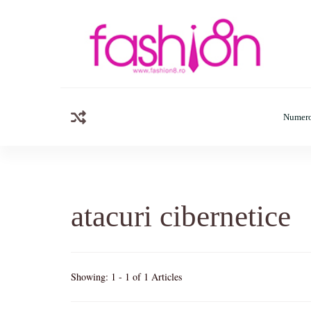
Fashion8.ro
Revista Fashion8.ro locul unde gasesti ce e nou: horosc
Numero
atacuri cibernetice
Showing: 1 - 1 of 1 Articles