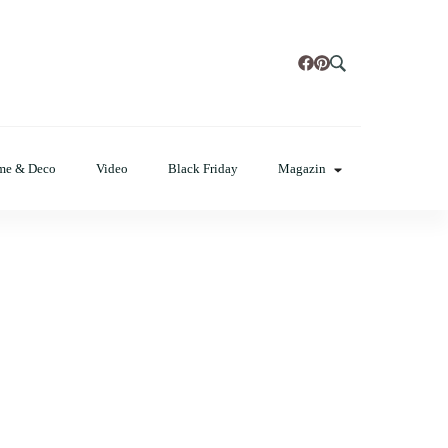
t, poze cu modele de manichiuri!
me & Deco
Video
Black Friday
Magazin