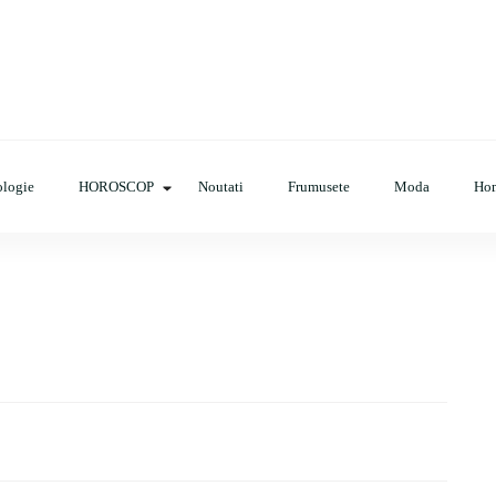
op, evenimente, haine, incaltaminte, coafuri, tunsori, desene de colora
logie
HOROSCOP
Noutati
Frumusete
Moda
Ho