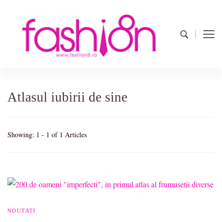
Fashion8.ro ❤️
Revista Fashion8.ro locul unde gasesti ce e nou: horoscop,
evenimente, haine, incaltaminte, coafuri, tunsori, desene de colorat,
poze cu modele de manichiuri!❤️
Atlasul iubirii de sine
Showing: 1 - 1 of 1 Articles
NOUTATI