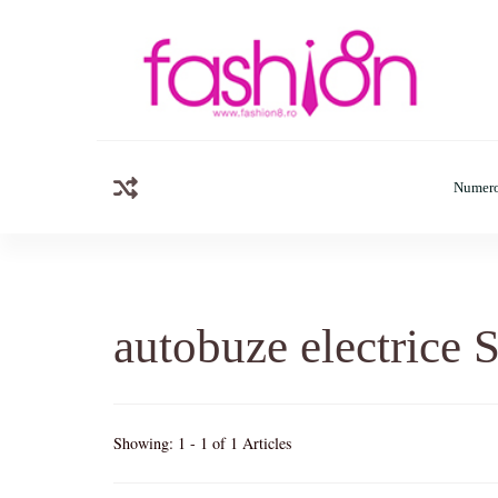
Fashion8.ro
Revista Fashion8.ro locul unde gasesti ce e nou: horosc
Numero
autobuze electrice S
Showing: 1 - 1 of 1 Articles