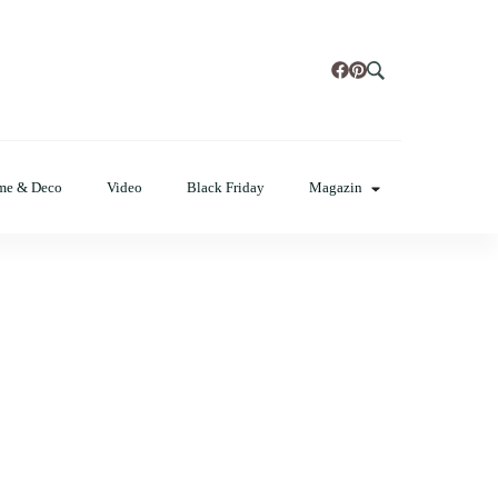
t, poze cu modele de manichiuri!
me & Deco
Video
Black Friday
Magazin