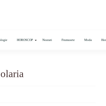
op, evenimente, haine, incaltaminte, coafuri, tunsori, desene de colora
logie
HOROSCOP
Noutati
Frumusete
Moda
Ho
olaria