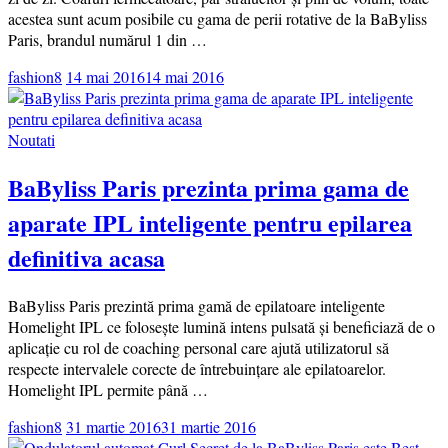
acestea sunt acum posibile cu gama de perii rotative de la BaByliss
Paris, brandul numărul 1 din …
fashion8
14 mai 2016
14 mai 2016
Noutati
BaByliss Paris prezinta prima gama de
aparate IPL inteligente pentru epilarea
definitiva acasa
BaByliss Paris prezintă prima gamă de epilatoare inteligente
Homelight IPL ce folosește lumină intens pulsată și beneficiază de o
aplicație cu rol de coaching personal care ajută utilizatorul să
respecte intervalele corecte de întrebuințare ale epilatoarelor.
Homelight IPL permite până …
fashion8
31 martie 2016
31 martie 2016