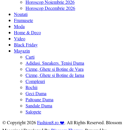
Horoscop Noiembrie 2026
Horoscop Decembrie 2026
Noutati
Frumusete
Moda
Home & Deco
Video
Black Friday
Magazin
Carti
Adidasi. Sneakers. Tenisi Dama
Cizme, Ghete si Botine de Vara
Cizme, Ghete si Botine de Iarna
Compleuri
Rochii
Geci Dama
Paltoane Dama
Sandale Dama
Salopete
© Copyright 2026
Fashion8.ro ❤️
. All Rights Reserved.
Blossom