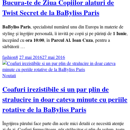
Bucura-te de Ziua Copiilor alaturi de
Twist Secret de la BaByliss Paris
BaByliss Paris
, specialistul numărul unu din Europa în materie de
1 Iunie
styling și îngrijire personală, îi invită pe copii și pe părinți de
,
ora 10:00
Parcul Al. Ioan Cuza
începând cu
, în
, pentru a
sărbătorii …
fashion8
27 mai 2016
27 mai 2016
Noutati
Coafuri irezistibile si un par plin de
stralucire in doar cateva minute cu periile
rotative de la BaByliss Paris
Îngrijirea părului face parte din acele mici detalii ce necesită atenție
zi de zi. Coafuri fermecătoare, păr strălucitor și plin de volum, toate