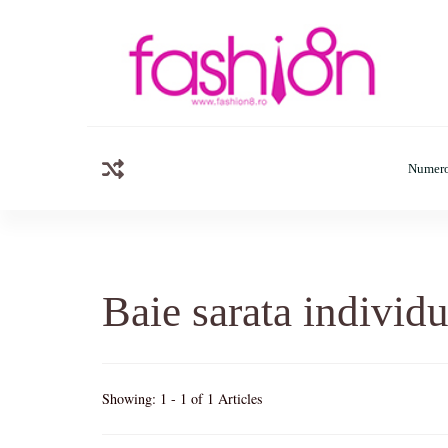
Fashion8.ro
Revista Fashion8.ro locul unde gasesti ce e nou: horosc
Numero
Baie sarata individu
Showing: 1 - 1 of 1 Articles