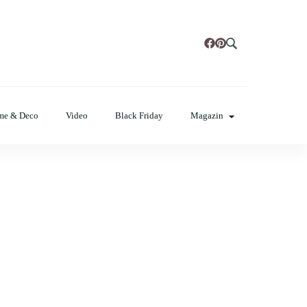
t, poze cu modele de manichiuri!
me & Deco
Video
Black Friday
Magazin