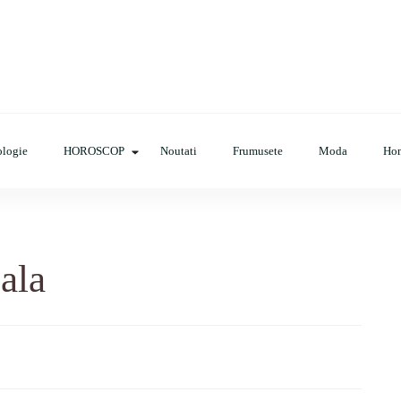
op, evenimente, haine, incaltaminte, coafuri, tunsori, desene de colora
logie
HOROSCOP
Noutati
Frumusete
Moda
Ho
ala