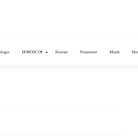
op, evenimente, haine, incaltaminte, coafuri, tunsori, desene de colora
logie
HOROSCOP
Noutati
Frumusete
Moda
Ho