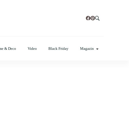
t, poze cu modele de manichiuri!
me & Deco
Video
Black Friday
Magazin