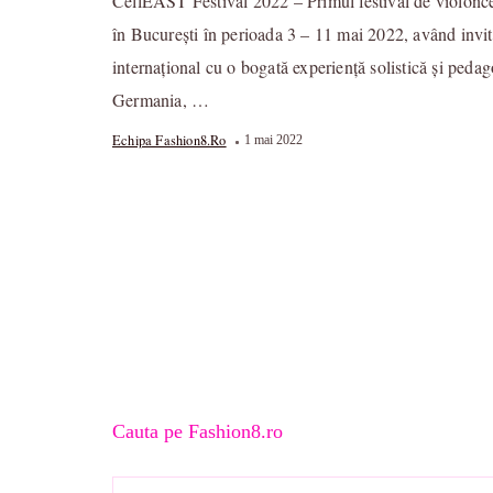
CellEAST Festival 2022 – Primul festival de violonc
în București în perioada 3 – 11 mai 2022, având invit
internațional cu o bogată experiență solistică și ped
Germania, …
Echipa Fashion8.ro
1 mai 2022
Cauta pe Fashion8.ro
Caută