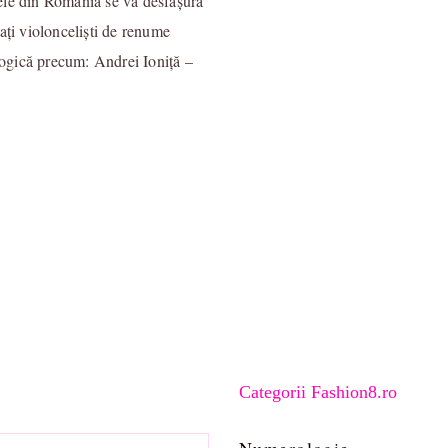
ele din România se va desfășura
ați violonceliști de renume
agogică precum: Andrei Ioniță –
Categorii Fashion8.ro