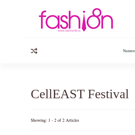
Fashion8.ro
Revista Fashion8.ro locul unde gasesti ce e nou: horosc
Numero
CellEAST Festival
Showing: 1 - 2 of 2 Articles