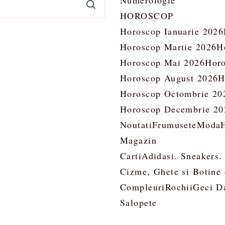
Numerologie
HOROSCOP
Horoscop Ianuarie 2026
Horoscop Martie 2026
H
Horoscop Mai 2026
Horo
Horoscop August 2026
H
Horoscop Octombrie 20
Horoscop Decembrie 20
Noutati
Frumusete
Moda
Magazin
Carti
Adidasi. Sneakers.
Cizme, Ghete si Botine
Compleuri
Rochii
Geci D
Salopete