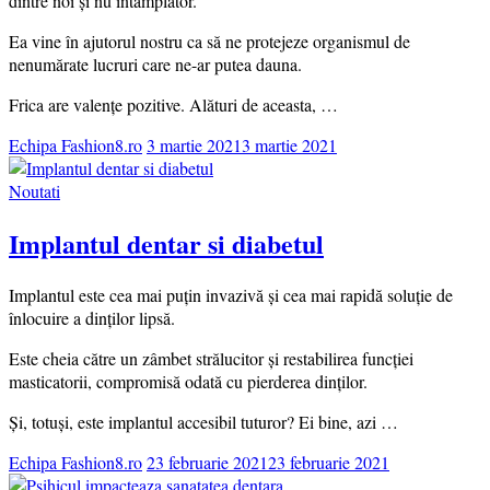
dintre noi și nu întâmplător.
Ea vine în ajutorul nostru ca să ne protejeze organismul de
nenumărate lucruri care ne-ar putea dauna.
Frica are valențe pozitive. Alături de aceasta, …
Echipa Fashion8.ro
3 martie 2021
3 martie 2021
Noutati
Implantul dentar si diabetul
Implantul este cea mai puțin invazivă și cea mai rapidă soluție de
înlocuire a dinților lipsă.
Este cheia către un zâmbet strălucitor și restabilirea funcției
masticatorii, compromisă odată cu pierderea dinților.
Și, totuși, este implantul accesibil tuturor? Ei bine, azi …
Echipa Fashion8.ro
23 februarie 2021
23 februarie 2021