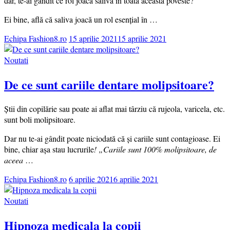
dar, te-ai gândit ce rol joacă saliva în toată această poveste?
Ei bine, află că saliva joacă un rol esențial în …
Echipa Fashion8.ro
15 aprilie 2021
15 aprilie 2021
Noutati
De ce sunt cariile dentare molipsitoare?
Știi din copilărie sau poate ai aflat mai târziu că rujeola, varicela, etc.
sunt boli molipsitoare.
Dar nu te-ai gândit poate niciodată că și cariile sunt contagioase. Ei
bine, chiar așa stau lucrurile
! „Cariile sunt 100% molipsitoare, de
aceea
…
Echipa Fashion8.ro
6 aprilie 2021
6 aprilie 2021
Noutati
Hipnoza medicala la copii