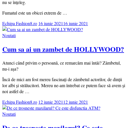
nu se înțeleg.
Fumatul este un obicei extrem de …
Echipa Fashion8.ro
16 iunie 2021
16 iunie 2021
Noutati
Cum sa ai un zambet de HOLLYWOOD?
Atunci când privim o persoană, ce remarcăm mai întâi? Zâmbetul,
nu-i așa?
Încă de mici am fost mereu fascinați de zâmbetul actorilor, de dinții
lor albi și strălucitori. Mereu ne-am întrebat ce putem face să avem și
noi astfel de …
Echipa Fashion8.ro
12 iunie 2021
12 iunie 2021
Noutati
De ce trosneste maxilarul? Ce este