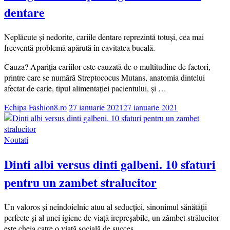
dentare
Neplăcute și nedorite, cariile dentare reprezintă totuși, cea mai
frecventă problemă apărută în cavitatea bucală.
Cauza? Apariția cariilor este cauzată de o multitudine de factori,
printre care se numără Streptococus Mutans, anatomia dintelui
afectat de carie, tipul alimentației pacientului, și …
Echipa Fashion8.ro
27 ianuarie 2021
27 ianuarie 2021
Noutati
Dinti albi versus dinti galbeni. 10 sfaturi
pentru un zambet stralucitor
Un valoros și neîndoielnic atuu al seducției, sinonimul sănătății
perfecte și al unei igiene de viață irepreșabile, un zâmbet strălucitor
este cheia catre o viață socială de succes.