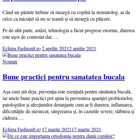
Când un părinte trebuie să meargă cu copilul la stomatolog, ar da
orice ca micuțul să nu se teamă și să meargă cu plăcere.
Pe de altă parte, astăzi, tehnologia a făcut progrese enorme, durerea
este ușor de controlat dar, …
Echipa Fashion8.ro
2 aprilie 2021
2 aprilie 2021
Noutati
Bune practici pentru sanatatea bucala
Așa cum știi deja, prevenția este esențială pentru sănătatea bucală,
iar unele bune practici pot ajuta la prevenirea apariției problemelor,
patologiilor și afecțiunilor deranjante cum ar fi durerea, inflamarea,
dificultățile de mestecat, sângerarea și, în cazurile severe, slăbirea și
căderea …
Echipa Fashion8.ro
17 martie 2021
17 martie 2021