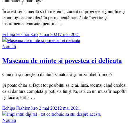
traumatici și patologici.
În acest sens, merită să fii mereu la curent cu progresele științifice și
tehnologice care oferă în permanență noi căi de îngrijire și
instrumente avansate, pentru a …
Echipa Fashion8.ro
7 mai 2021
7 mai 2021
Noutati
Maseaua de minte si povestea ei delicata
Cine nu-și dorește o dantură sănătoasă și un zâmbet frumos?
Și poate chiar ai făcut tot posibilul să le ai. Însă, tocmai când credeai
că ai dantura completă și poți sta liniștit/ă, iată că un musafir nepoftit
își face apariția …
Echipa Fashion8.ro
2 mai 2021
2 mai 2021
Noutati