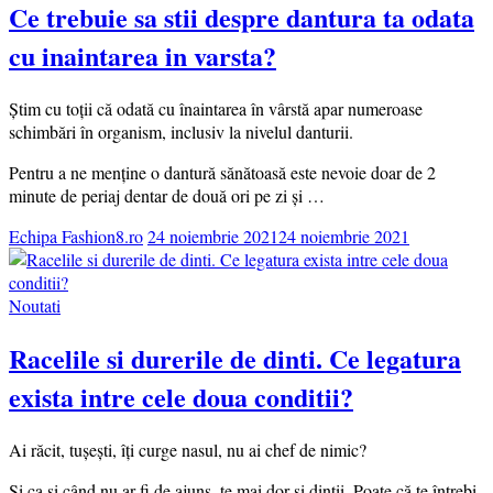
Ce trebuie sa stii despre dantura ta odata
cu inaintarea in varsta?
Știm cu toții că odată cu înaintarea în vârstă apar numeroase
schimbări în organism, inclusiv la nivelul danturii.
Pentru a ne menține o dantură sănătoasă este nevoie doar de 2
minute de periaj dentar de două ori pe zi și …
Echipa Fashion8.ro
24 noiembrie 2021
24 noiembrie 2021
Noutati
Racelile si durerile de dinti. Ce legatura
exista intre cele doua conditii?
Ai răcit, tușești, îți curge nasul, nu ai chef de nimic?
Și ca și când nu ar fi de ajuns, te mai dor și dinții. Poate că te întrebi