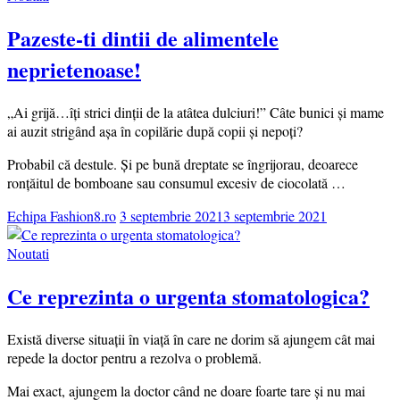
Pazeste-ti dintii de alimentele
neprietenoase!
„Ai grijă…îți strici dinții de la atâtea dulciuri!” Câte bunici și mame
ai auzit strigând așa în copilărie după copii și nepoți?
Probabil că destule. Și pe bună dreptate se îngrijorau, deoarece
ronțăitul de bomboane sau consumul excesiv de ciocolată …
Echipa Fashion8.ro
3 septembrie 2021
3 septembrie 2021
Noutati
Ce reprezinta o urgenta stomatologica?
Există diverse situații în viață în care ne dorim să ajungem cât mai
repede la doctor pentru a rezolva o problemă.
Mai exact, ajungem la doctor când ne doare foarte tare și nu mai