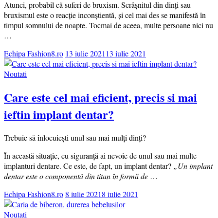
Atunci, probabil că suferi de bruxism. Scrâșnitul din dinți sau
bruxismul este o reacție inconștientă, și cel mai des se manifestă în
timpul somnului de noapte. Tocmai de aceea, multe persoane nici nu
…
Echipa Fashion8.ro
13 iulie 2021
13 iulie 2021
Noutati
Care este cel mai eficient, precis si mai
ieftin implant dentar?
Trebuie să înlocuiești unul sau mai mulți dinți?
În această situație, cu siguranță ai nevoie de unul sau mai multe
implanturi dentare. Ce este, de fapt, un implant dentar?
„Un implant
dentar este o componentă din titan în formă de
…
Echipa Fashion8.ro
8 iulie 2021
8 iulie 2021
Noutati