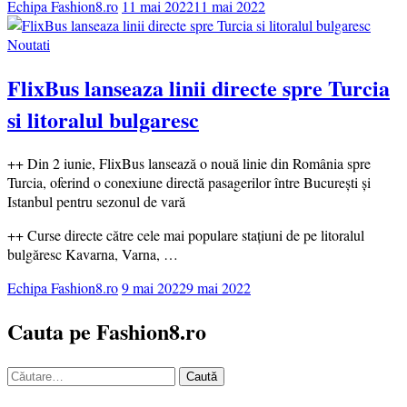
Echipa Fashion8.ro
11 mai 2022
11 mai 2022
Noutati
FlixBus lanseaza linii directe spre Turcia
si litoralul bulgaresc
++ Din 2 iunie, FlixBus lansează o nouă linie din România spre
Turcia, oferind o conexiune directă pasagerilor între București și
Istanbul pentru sezonul de vară
++ Curse directe către cele mai populare stațiuni de pe litoralul
bulgăresc Kavarna, Varna, …
Echipa Fashion8.ro
9 mai 2022
9 mai 2022
Cauta pe Fashion8.ro
Caută
după: