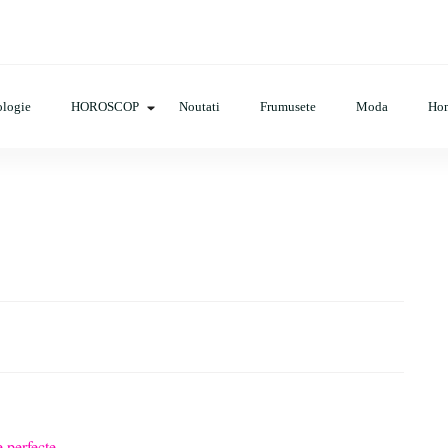
op, evenimente, haine, incaltaminte, coafuri, tunsori, desene de colora
logie
HOROSCOP
Noutati
Frumusete
Moda
Ho