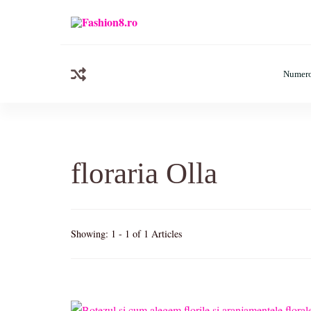
Fashion8.ro
Revista Fashion8.ro locul unde gasesti ce e nou: horosc
Numero
floraria Olla
Showing: 1 - 1 of 1 Articles