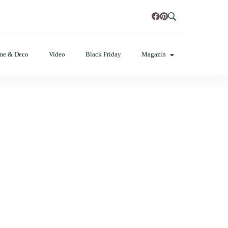
t, poze cu modele de manichiuri!
me & Deco
Video
Black Friday
Magazin