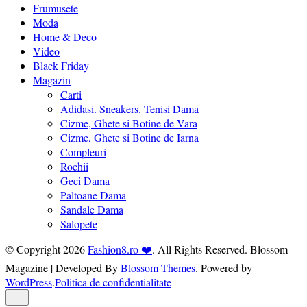
Frumusete
Moda
Home & Deco
Video
Black Friday
Magazin
Carti
Adidasi. Sneakers. Tenisi Dama
Cizme, Ghete si Botine de Vara
Cizme, Ghete si Botine de Iarna
Compleuri
Rochii
Geci Dama
Paltoane Dama
Sandale Dama
Salopete
© Copyright 2026
Fashion8.ro ❤️
. All Rights Reserved.
Blossom
Magazine | Developed By
Blossom Themes
.
Powered by
WordPress
.
Politica de confidentialitate