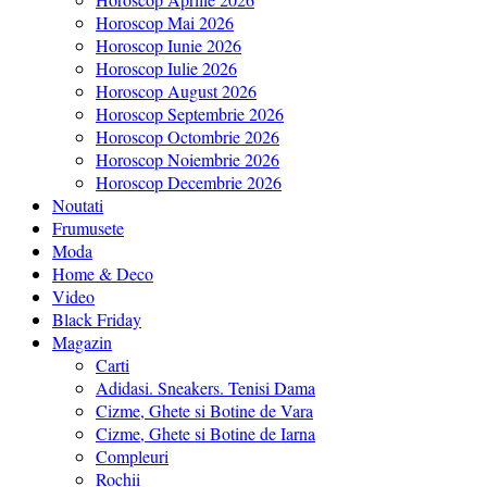
Horoscop Mai 2026
Horoscop Iunie 2026
Horoscop Iulie 2026
Horoscop August 2026
Horoscop Septembrie 2026
Horoscop Octombrie 2026
Horoscop Noiembrie 2026
Horoscop Decembrie 2026
Noutati
Frumusete
Moda
Home & Deco
Video
Black Friday
Magazin
Carti
Adidasi. Sneakers. Tenisi Dama
Cizme, Ghete si Botine de Vara
Cizme, Ghete si Botine de Iarna
Compleuri
Rochii