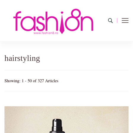
Fashion8.ro
Revista Fashion8.ro locul unde gasesti ce e nou: horoscop,
evenimente, haine, incaltaminte, coafuri, tunsori, desene de colorat,
poze cu modele de manichiuri!
hairstyling
Showing: 1 - 50 of 327 Articles