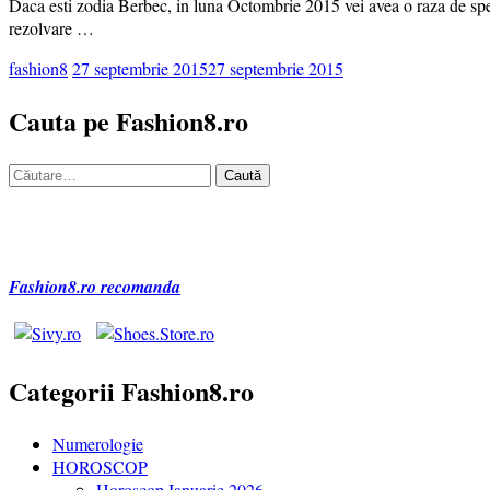
Daca esti zodia Berbec, in luna Octombrie 2015 vei avea o raza de spera
rezolvare …
fashion8
27 septembrie 2015
27 septembrie 2015
Cauta pe Fashion8.ro
Caută
după:
Fashion8.ro recomanda
Categorii Fashion8.ro
Numerologie
HOROSCOP
Horoscop Ianuarie 2026