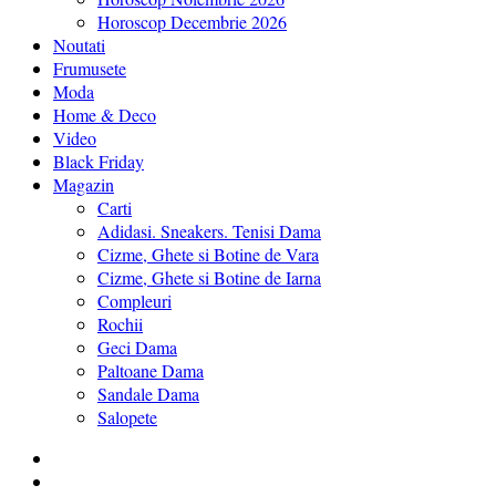
Horoscop Decembrie 2026
Noutati
Frumusete
Moda
Home & Deco
Video
Black Friday
Magazin
Carti
Adidasi. Sneakers. Tenisi Dama
Cizme, Ghete si Botine de Vara
Cizme, Ghete si Botine de Iarna
Compleuri
Rochii
Geci Dama
Paltoane Dama
Sandale Dama
Salopete