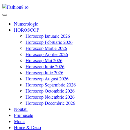
Revista Fashion8.ro locul unde gasesti ce e nou: horoscop, evenimente
Fashion8.ro ❤️
Numerologie
HOROSCOP
Horoscop Ianuarie 2026
Horoscop Februarie 2026
Horoscop Martie 2026
Horoscop Aprilie 2026
Horoscop Mai 2026
Horoscop Iunie 2026
Horoscop Iulie 2026
Horoscop August 2026
Horoscop Septembrie 2026
Horoscop Octombrie 2026
Horoscop Noiembrie 2026
Horoscop Decembrie 2026
Noutati
Frumusete
Moda
Home & Deco