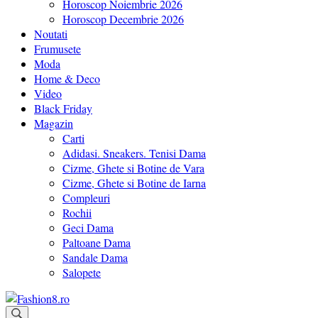
Horoscop Noiembrie 2026
Horoscop Decembrie 2026
Noutati
Frumusete
Moda
Home & Deco
Video
Black Friday
Magazin
Carti
Adidasi. Sneakers. Tenisi Dama
Cizme, Ghete si Botine de Vara
Cizme, Ghete si Botine de Iarna
Compleuri
Rochii
Geci Dama
Paltoane Dama
Sandale Dama
Salopete