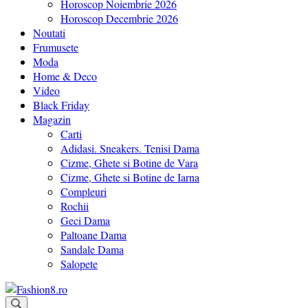
Horoscop Noiembrie 2026
Horoscop Decembrie 2026
Noutati
Frumusete
Moda
Home & Deco
Video
Black Friday
Magazin
Carti
Adidasi. Sneakers. Tenisi Dama
Cizme, Ghete si Botine de Vara
Cizme, Ghete si Botine de Iarna
Compleuri
Rochii
Geci Dama
Paltoane Dama
Sandale Dama
Salopete