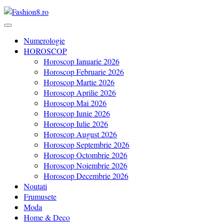
Revista Fashion8.ro locul unde gasesti ce e nou: horoscop, evenimente
Fashion8.ro ❤️
Numerologie
HOROSCOP
Horoscop Ianuarie 2026
Horoscop Februarie 2026
Horoscop Martie 2026
Horoscop Aprilie 2026
Horoscop Mai 2026
Horoscop Iunie 2026
Horoscop Iulie 2026
Horoscop August 2026
Horoscop Septembrie 2026
Horoscop Octombrie 2026
Horoscop Noiembrie 2026
Horoscop Decembrie 2026
Noutati
Frumusete
Moda
Home & Deco