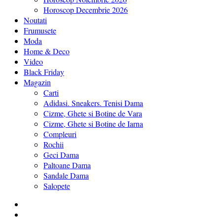
Horoscop Decembrie 2026
Noutati
Frumusete
Moda
Home & Deco
Video
Black Friday
Magazin
Carti
Adidasi. Sneakers. Tenisi Dama
Cizme, Ghete si Botine de Vara
Cizme, Ghete si Botine de Iarna
Compleuri
Rochii
Geci Dama
Paltoane Dama
Sandale Dama
Salopete