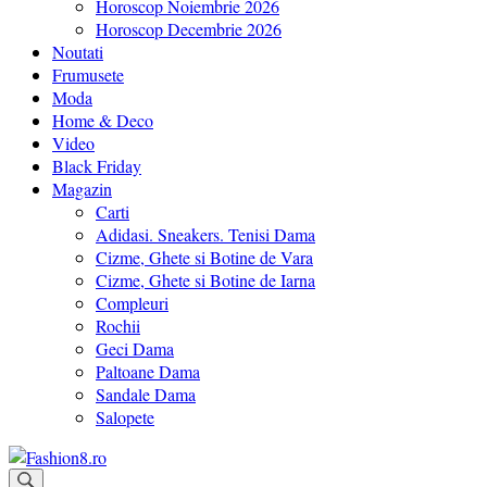
Horoscop Noiembrie 2026
Horoscop Decembrie 2026
Noutati
Frumusete
Moda
Home & Deco
Video
Black Friday
Magazin
Carti
Adidasi. Sneakers. Tenisi Dama
Cizme, Ghete si Botine de Vara
Cizme, Ghete si Botine de Iarna
Compleuri
Rochii
Geci Dama
Paltoane Dama
Sandale Dama
Salopete