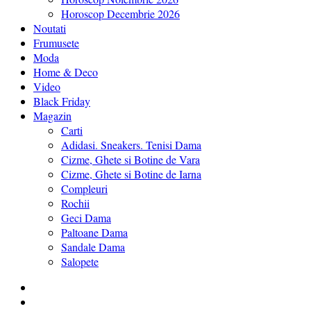
Horoscop Decembrie 2026
Noutati
Frumusete
Moda
Home & Deco
Video
Black Friday
Magazin
Carti
Adidasi. Sneakers. Tenisi Dama
Cizme, Ghete si Botine de Vara
Cizme, Ghete si Botine de Iarna
Compleuri
Rochii
Geci Dama
Paltoane Dama
Sandale Dama
Salopete