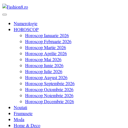
Revista Fashion8.ro locul unde gasesti ce e nou: horoscop, evenimente
Fashion8.ro ❤️
Numerologie
HOROSCOP
Horoscop Ianuarie 2026
Horoscop Februarie 2026
Horoscop Martie 2026
Horoscop Aprilie 2026
Horoscop Mai 2026
Horoscop Iunie 2026
Horoscop Iulie 2026
Horoscop August 2026
Horoscop Septembrie 2026
Horoscop Octombrie 2026
Horoscop Noiembrie 2026
Horoscop Decembrie 2026
Noutati
Frumusete
Moda
Home & Deco