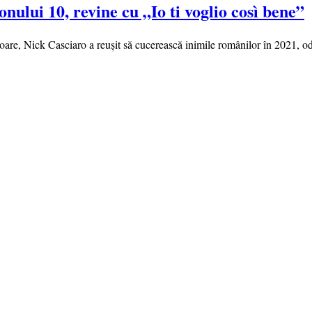
nului 10, revine cu „Io ti voglio così bene”
are, Nick Casciaro a reușit să cucerească inimile românilor în 2021, oda