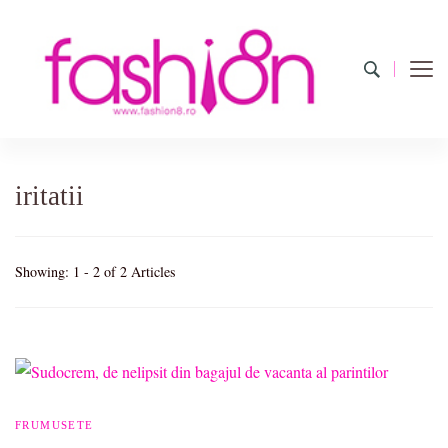
Fashion8.ro
Revista Fashion8.ro locul unde gasesti ce e nou: horoscop,
evenimente, haine, incaltaminte, coafuri, tunsori, desene de colorat,
poze cu modele de manichiuri!
iritatii
Showing: 1 - 2 of 2 Articles
FRUMUSETE