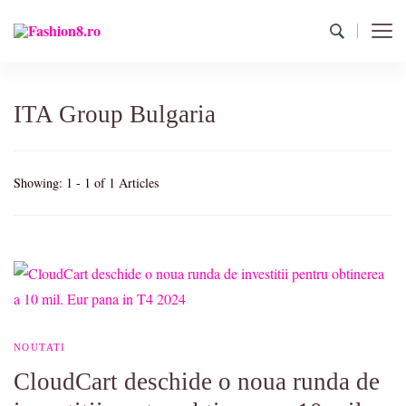
Fashion8.ro ❤️
Revista Fashion8.ro locul unde gasesti ce e nou: horoscop,
evenimente, haine, incaltaminte, coafuri, tunsori, desene de colorat,
poze cu modele de manichiuri!❤️
ITA Group Bulgaria
Showing: 1 - 1 of 1 Articles
NOUTATI
CloudCart deschide o noua runda de