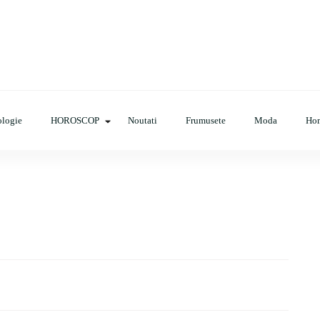
op, evenimente, haine, incaltaminte, coafuri, tunsori, desene de colora
logie
HOROSCOP
Noutati
Frumusete
Moda
Ho