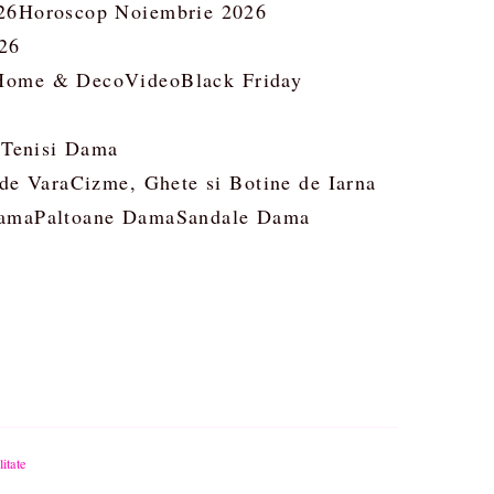
26
Horoscop Noiembrie 2026
26
Home & Deco
Video
Black Friday
 Tenisi Dama
 de Vara
Cizme, Ghete si Botine de Iarna
ama
Paltoane Dama
Sandale Dama
litate