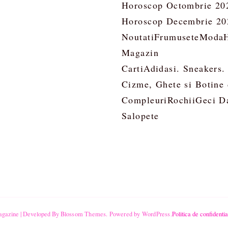
Horoscop Octombrie 20
Horoscop Decembrie 20
Noutati
Frumusete
Moda
Magazin
Carti
Adidasi. Sneakers.
Cizme, Ghete si Botine
Compleuri
Rochii
Geci D
Salopete
gazine | Developed By
Blossom Themes
.
Powered by
WordPress
.
Politica de confidentia