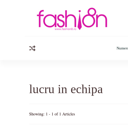
Fashion8.ro
Revista Fashion8.ro locul unde gasesti ce e nou: horosc
Numero
lucru in echipa
Showing: 1 - 1 of 1 Articles