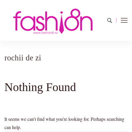
Fashion8.ro ❤️
Revista Fashion8.ro locul unde gasesti ce e nou: horoscop,
evenimente, haine, incaltaminte, coafuri, tunsori, desene de colorat,
poze cu modele de manichiuri!❤️
rochii de zi
Nothing Found
It seems we can’t find what you’re looking for. Perhaps searching
can help.