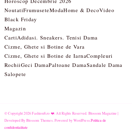
Horoscop Decembrie 2026
Noutati
Frumusete
Moda
Home & Deco
Video
Black Friday
Magazin
Carti
Adidasi. Sneakers. Tenisi Dama
Cizme, Ghete si Botine de Vara
Cizme, Ghete si Botine de Iarna
Compleuri
Rochii
Geci Dama
Paltoane Dama
Sandale Dama
Salopete
© Copyright 2026
Fashion8.ro ❤️
. All Rights Reserved.
Blossom Magazine |
Developed By
Blossom Themes
.
Powered by
WordPress
.
Politica de
confidentialitate