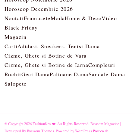
Horoscop Decembrie 2026
Noutati
Frumusete
Moda
Home & Deco
Video
Black Friday
Magazin
Carti
Adidasi. Sneakers. Tenisi Dama
Cizme, Ghete si Botine de Vara
Cizme, Ghete si Botine de Iarna
Compleuri
Rochii
Geci Dama
Paltoane Dama
Sandale Dama
Salopete
© Copyright 2026
Fashion8.ro ❤️
. All Rights Reserved.
Blossom Magazine |
Developed By
Blossom Themes
.
Powered by
WordPress
.
Politica de