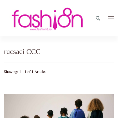
Fashion8.ro ❤️
Revista Fashion8.ro locul unde gasesti ce e nou: horoscop,
evenimente, haine, incaltaminte, coafuri, tunsori, desene de colorat,
poze cu modele de manichiuri!❤️
rucsaci CCC
Showing: 1 - 1 of 1 Articles