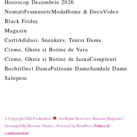
Horoscop Decembrie 2026
Noutati
Frumusete
Moda
Home & Deco
Video
Black Friday
Magazin
Carti
Adidasi. Sneakers. Tenisi Dama
Cizme, Ghete si Botine de Vara
Cizme, Ghete si Botine de Iarna
Compleuri
Rochii
Geci Dama
Paltoane Dama
Sandale Dama
Salopete
© Copyright 2026
Fashion8.ro
. All Rights Reserved.
Blossom Magazine |
Developed By
Blossom Themes
.
Powered by
WordPress
.
Politica de
confidentialitate