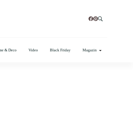
t, poze cu modele de manichiuri!
me & Deco
Video
Black Friday
Magazin