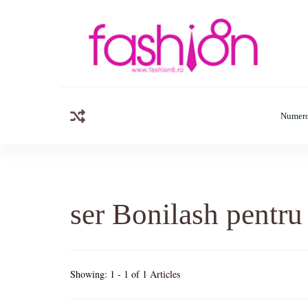
Fashion8.ro
Revista Fashion8.ro locul unde gasesti ce e nou: horosc
Numero
ser Bonilash pentru
Showing: 1 - 1 of 1 Articles