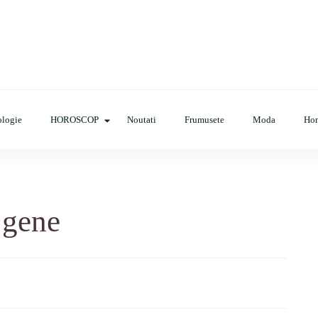
op, evenimente, haine, incaltaminte, coafuri, tunsori, desene de colora
logie
HOROSCOP
Noutati
Frumusete
Moda
Ho
 gene