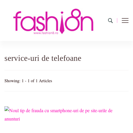
Fashion8.ro
Revista Fashion8.ro locul unde gasesti ce e nou: horoscop,
evenimente, haine, incaltaminte, coafuri, tunsori, desene de colorat,
poze cu modele de manichiuri!
service-uri de telefoane
Showing: 1 - 1 of 1 Articles