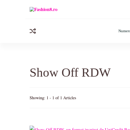
Fashion8.ro ❤️
Revista Fashion8.ro locul unde gasesti ce e nou: horos
Numero
Show Off RDW
Showing: 1 - 1 of 1 Articles