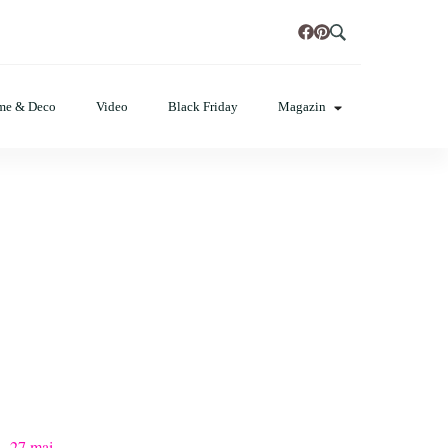
t, poze cu modele de manichiuri!❤️
me & Deco
Video
Black Friday
Magazin