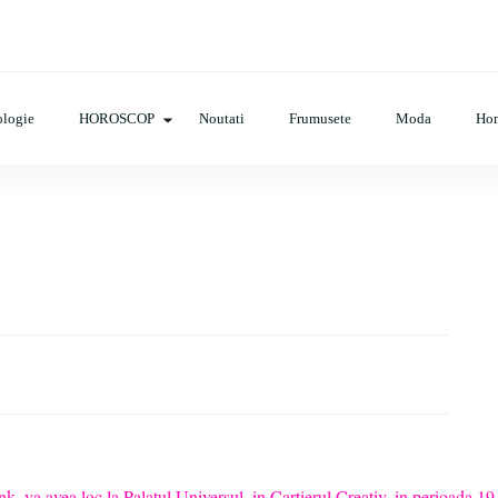
cop, evenimente, haine, incaltaminte, coafuri, tunsori, desene de colora
logie
HOROSCOP
Noutati
Frumusete
Moda
Ho