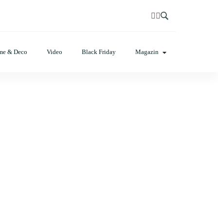
t, poze cu modele de manichiuri!❤️
me & Deco
Video
Black Friday
Magazin