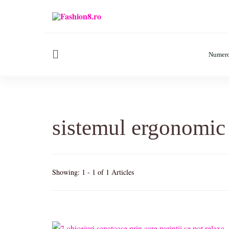
Fashion8.ro ❤️
Revista Fashion8.ro locul unde gasesti ce e nou: horos
Numero
sistemul ergonomi
Showing: 1 - 1 of 1 Articles