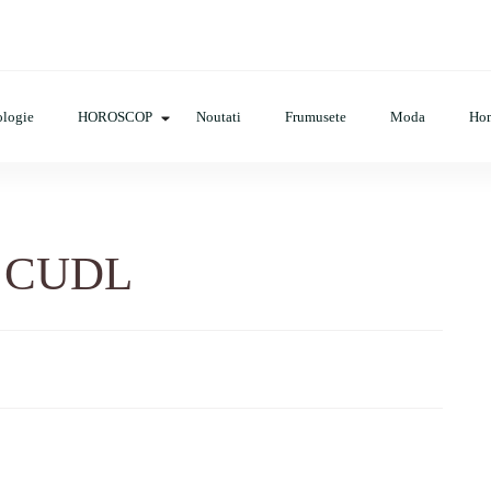
cop, evenimente, haine, incaltaminte, coafuri, tunsori, desene de colora
logie
HOROSCOP
Noutati
Frumusete
Moda
Ho
c CUDL