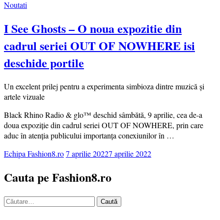
Noutati
I See Ghosts – O noua expozitie din
cadrul seriei OUT OF NOWHERE isi
deschide portile
Un excelent prilej pentru a experimenta simbioza dintre muzică și
artele vizuale
Black Rhino Radio & glo™ deschid sâmbătă, 9 aprilie, cea de-a
doua expoziție din cadrul seriei OUT OF NOWHERE, prin care
aduc în atenția publicului importanța conexiunilor în …
Echipa Fashion8.ro
7 aprilie 2022
7 aprilie 2022
Cauta pe Fashion8.ro
Caută
după: