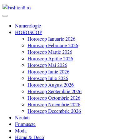
Revista Fashion8.ro locul unde gasesti ce e nou: horoscop, evenimente
Fashion8.ro ❤️
Numerologie
HOROSCOP
Horoscop Ianuarie 2026
Horoscop Februarie 2026
Horoscop Martie 2026
Horoscop Aprilie 2026
Horoscop Mai 2026
Horoscop Iunie 2026
Horoscop Iulie 2026
Horoscop August 2026
Horoscop Septembrie 2026
Horoscop Octombrie 2026
Horoscop Noiembrie 2026
Horoscop Decembrie 2026
Noutati
Frumusete
Moda
Home & Deco