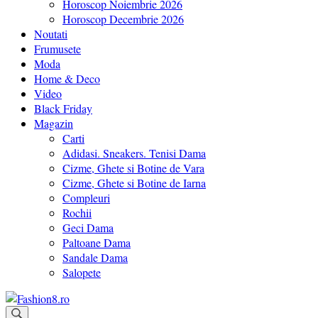
Horoscop Noiembrie 2026
Horoscop Decembrie 2026
Noutati
Frumusete
Moda
Home & Deco
Video
Black Friday
Magazin
Carti
Adidasi. Sneakers. Tenisi Dama
Cizme, Ghete si Botine de Vara
Cizme, Ghete si Botine de Iarna
Compleuri
Rochii
Geci Dama
Paltoane Dama
Sandale Dama
Salopete