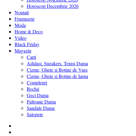
Horoscop Decembrie 2026
Noutati
Frumusete
Moda
Home & Deco
Video
Black Friday
Magazin
Carti
Adidasi. Sneakers. Tenisi Dama
Cizme, Ghete si Botine de Vara
Cizme, Ghete si Botine de Iarna
Compleuri
Rochii
Geci Dama
Paltoane Dama
Sandale Dama
Salopete