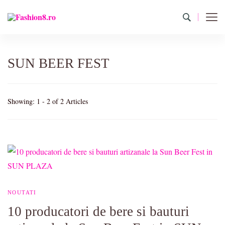
Fashion8.ro ❤️
Revista Fashion8.ro locul unde gasesti ce e nou: horoscop,
evenimente, haine, incaltaminte, coafuri, tunsori, desene de colorat,
poze cu modele de manichiuri!❤️
SUN BEER FEST
Showing: 1 - 2 of 2 Articles
NOUTATI
10 producatori de bere si bauturi