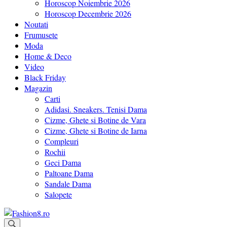
Horoscop Noiembrie 2026
Horoscop Decembrie 2026
Noutati
Frumusete
Moda
Home & Deco
Video
Black Friday
Magazin
Carti
Adidasi. Sneakers. Tenisi Dama
Cizme, Ghete si Botine de Vara
Cizme, Ghete si Botine de Iarna
Compleuri
Rochii
Geci Dama
Paltoane Dama
Sandale Dama
Salopete