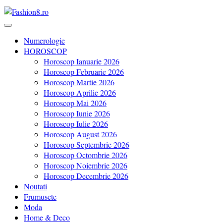
Revista Fashion8.ro locul unde gasesti ce e nou: horoscop, evenimente
Fashion8.ro ❤️
Numerologie
HOROSCOP
Horoscop Ianuarie 2026
Horoscop Februarie 2026
Horoscop Martie 2026
Horoscop Aprilie 2026
Horoscop Mai 2026
Horoscop Iunie 2026
Horoscop Iulie 2026
Horoscop August 2026
Horoscop Septembrie 2026
Horoscop Octombrie 2026
Horoscop Noiembrie 2026
Horoscop Decembrie 2026
Noutati
Frumusete
Moda
Home & Deco