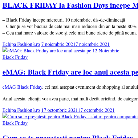
BLACK FRIDAY la Fashion Days incepe Mi
– Black Friday începe miercuri, 10 noiembrie, dis-de-dimineață
– Clienții se vor bucura de cele mai mari reduceri din an la peste 80%
– Cea mai mare valoare de stoc și cele mai bune oferte de până acu
Echipa Fashion8.ro
7 noiembrie 2021
7 noiembrie 2021
Black Friday
eMAG: Black Friday are loc anul acesta p
eMAG Black Friday
, cel mai așteptat eveniment de shopping al anulu
Anul acesta, clienții vor avea parte, mai mult decât oricând, de categor
Echipa Fashion8.ro
17 octombrie 2021
17 octombrie 2021
Black Friday
Cum sa te pregatesti pentru Black Friday –