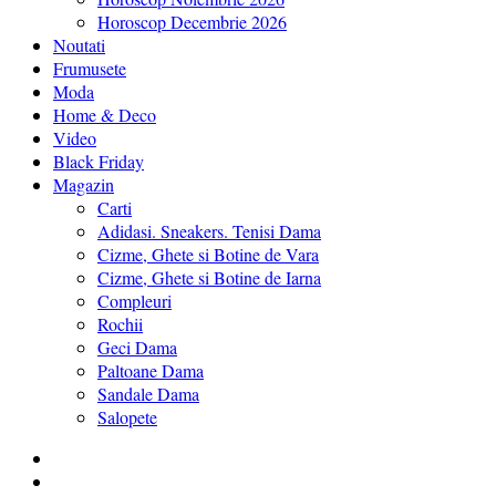
Horoscop Decembrie 2026
Noutati
Frumusete
Moda
Home & Deco
Video
Black Friday
Magazin
Carti
Adidasi. Sneakers. Tenisi Dama
Cizme, Ghete si Botine de Vara
Cizme, Ghete si Botine de Iarna
Compleuri
Rochii
Geci Dama
Paltoane Dama
Sandale Dama
Salopete