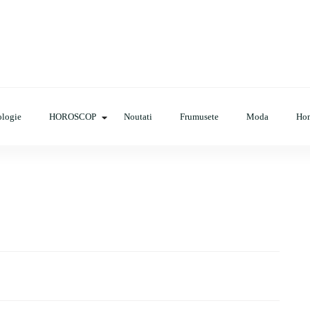
op, evenimente, haine, incaltaminte, coafuri, tunsori, desene de colora
logie
HOROSCOP
Noutati
Frumusete
Moda
Ho