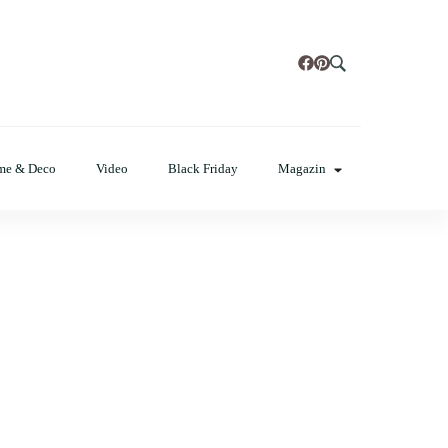
t, poze cu modele de manichiuri!
me & Deco
Video
Black Friday
Magazin