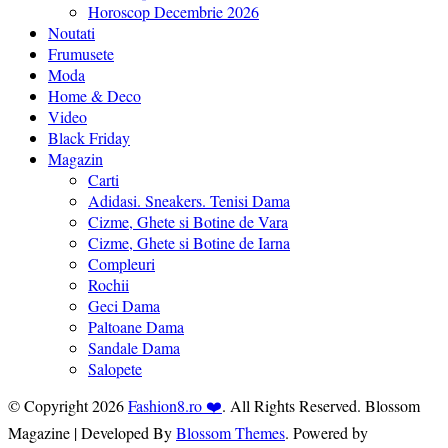
Horoscop Decembrie 2026
Noutati
Frumusete
Moda
Home & Deco
Video
Black Friday
Magazin
Carti
Adidasi. Sneakers. Tenisi Dama
Cizme, Ghete si Botine de Vara
Cizme, Ghete si Botine de Iarna
Compleuri
Rochii
Geci Dama
Paltoane Dama
Sandale Dama
Salopete
© Copyright 2026
Fashion8.ro ❤️
. All Rights Reserved.
Blossom
Magazine | Developed By
Blossom Themes
.
Powered by