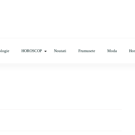
op, evenimente, haine, incaltaminte, coafuri, tunsori, desene de colora
logie
HOROSCOP
Noutati
Frumusete
Moda
Ho