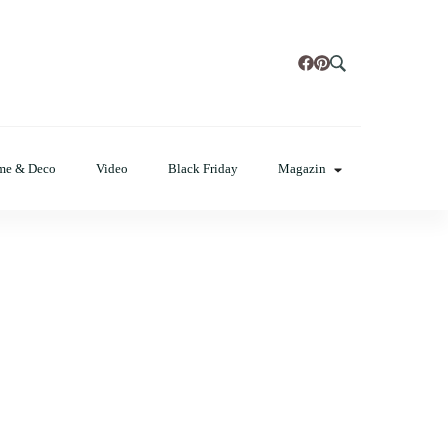
t, poze cu modele de manichiuri!
me & Deco
Video
Black Friday
Magazin