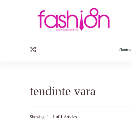
Fashion8.ro
Revista Fashion8.ro locul unde gasesti ce e nou: horosc
Numero
tendinte vara
Showing: 1 - 1 of 1 Articles