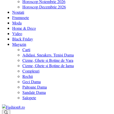
Horoscop Noiembrie 2026
Horoscop Decembrie 2026
Noutati
Frumusete
Moda
Home & Deco
Video
Black Friday
Magazin
Carti
Adidasi. Sneakers. Tenisi Dama
Cizme, Ghete si Botine de Vara
Cizme, Ghete si Botine de Iarna
Compleuri
Rochii
Geci Dama
Paltoane Dama
Sandale Dama
Salopete