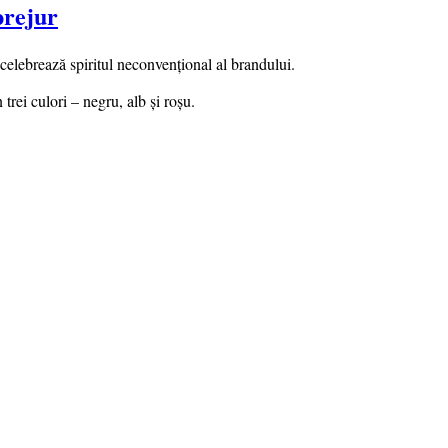
prejur
elebrează spiritul neconvenţional al brandului.
 trei culori – negru, alb şi roşu.