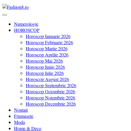
Revista Fashion8.ro locul unde gasesti ce e nou: horoscop, evenimente
Fashion8.ro ❤️
Numerologie
HOROSCOP
Horoscop Ianuarie 2026
Horoscop Februarie 2026
Horoscop Martie 2026
Horoscop Aprilie 2026
Horoscop Mai 2026
Horoscop Iunie 2026
Horoscop Iulie 2026
Horoscop August 2026
Horoscop Septembrie 2026
Horoscop Octombrie 2026
Horoscop Noiembrie 2026
Horoscop Decembrie 2026
Noutati
Frumusete
Moda
Home & Deco