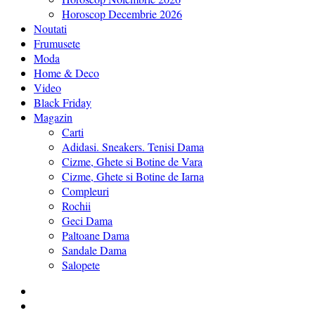
Horoscop Decembrie 2026
Noutati
Frumusete
Moda
Home & Deco
Video
Black Friday
Magazin
Carti
Adidasi. Sneakers. Tenisi Dama
Cizme, Ghete si Botine de Vara
Cizme, Ghete si Botine de Iarna
Compleuri
Rochii
Geci Dama
Paltoane Dama
Sandale Dama
Salopete