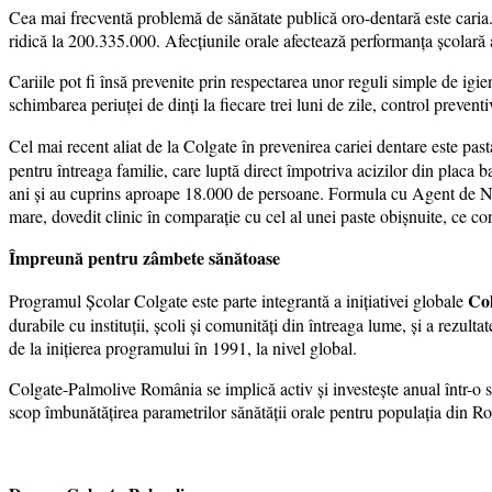
Cea mai frecventă problemă de sănătate publică oro-dentară este caria. O
ridică la 200.335.000. Afecțiunile orale afectează performanța școlară a c
Cariile pot fi însă prevenite prin respectarea unor reguli simple de igie
schimbarea periuţei de dinţi la fiecare trei luni de zile, control preven
Cel mai recent aliat de la Colgate în prevenirea cariei dentare este past
pentru întreaga familie, care luptă direct împotriva acizilor din placa ba
ani și au cuprins aproape 18.000 de persoane. Formula cu Agent de Neu
mare, dovedit clinic în comparaţie cu cel al unei paste obișnuite, ce c
Împreună pentru zâmbete sănătoase
Col
Programul Școlar Colgate este parte integrantă a iniţiativei globale
durabile cu instituții, școli și comunități din întreaga lume, și a rezult
de la inițierea programului în 1991, la nivel global.
Colgate-Palmolive România se implică activ şi investeşte anual într-o s
scop îmbunătăţirea parametrilor sănătăţii orale pentru populaţia din R