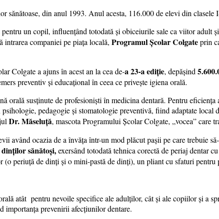
 sănătoase, din anul 1993. Anul acesta, 116.000 de elevi din clasele I-
pentru un copil, influențând totodată și obiceiurile sale ca viitor adult ș
Programul Școlar Colgate
ă intrarea companiei pe piața locală,
prin ca
a 23-a ediție
5.600.
lar Colgate a ajuns în acest an la cea de-
, depășind
emers preventiv și educațional în ceea ce privește igiena orală.
igienă orală susținute de profesioniști în medicina dentară. Pentru eficiența
în psihologie, pedagogie și stomatologie preventivă, fiind adaptate local 
Dr. Măseluță
ajul
, mascota Programului Școlar Colgate, „vocea” care tr
evii având ocazia de a învăța într-un mod plăcut pașii pe care trebuie să-i
dinților sănătoși,
exersând totodată tehnica corectă de periaj dentar cu
r (o periuță de dinți și o mini-pastă de dinți), un pliant cu sfaturi pentru
lă atât pentru nevoile specifice ale adulţilor, cât şi ale copiilor și a sp
d importanța prevenirii afecțiunilor dentare.