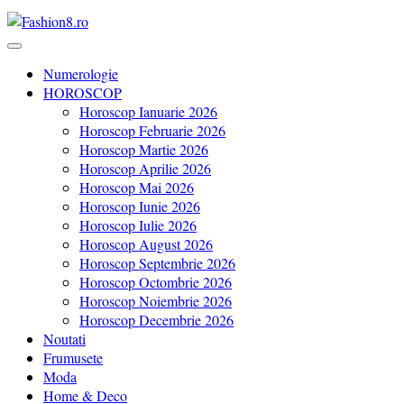
Revista Fashion8.ro locul unde gasesti ce e nou: horoscop, evenimente
Fashion8.ro ❤️
Numerologie
HOROSCOP
Horoscop Ianuarie 2026
Horoscop Februarie 2026
Horoscop Martie 2026
Horoscop Aprilie 2026
Horoscop Mai 2026
Horoscop Iunie 2026
Horoscop Iulie 2026
Horoscop August 2026
Horoscop Septembrie 2026
Horoscop Octombrie 2026
Horoscop Noiembrie 2026
Horoscop Decembrie 2026
Noutati
Frumusete
Moda
Home & Deco