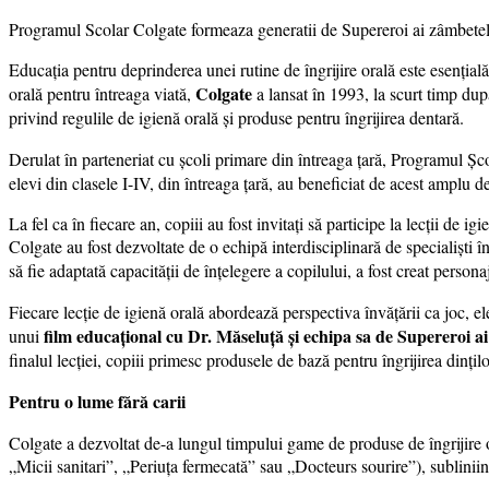
Programul Scolar Colgate formeaza generatii de Supereroi ai zâmbetelor
Educația pentru deprinderea unei rutine de îngrijire orală este esențială 
Colgate
orală pentru întreaga viată,
a lansat în 1993, la scurt timp dup
privind regulile de igienă orală și produse pentru îngrijirea dentară.
Derulat în parteneriat cu școli primare din întreaga țară, Programul Șco
elevi din clasele I-IV, din întreaga țară, au beneficiat de acest amplu d
La fel ca în fiecare an, copiii au fost invitați să participe la lecții de 
Colgate au fost dezvoltate de o echipă interdisciplinară de specialiști 
să fie adaptată capacității de înțelegere a copilului, a fost creat person
Fiecare lecție de igienă orală abordează perspectiva învățării ca joc, el
film educațional cu Dr. Măseluță și echipa sa de Supereroi ai 
unui
finalul lecției, copiii primesc produsele de bază pentru îngrijirea dințilo
Pentru o lume fără carii
Colgate a dezvoltat de-a lungul timpului game de produse de îngrijire ora
„Micii sanitari”, „Periuţa fermecată” sau „Docteurs sourire”), subliniin