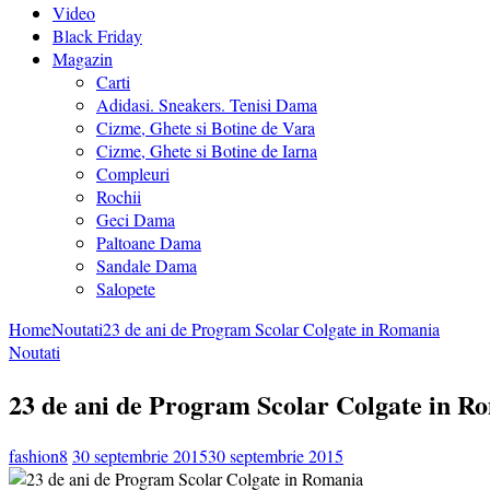
Video
Black Friday
Magazin
Carti
Adidasi. Sneakers. Tenisi Dama
Cizme, Ghete si Botine de Vara
Cizme, Ghete si Botine de Iarna
Compleuri
Rochii
Geci Dama
Paltoane Dama
Sandale Dama
Salopete
Home
Noutati
23 de ani de Program Scolar Colgate in Romania
Noutati
23 de ani de Program Scolar Colgate in R
fashion8
30 septembrie 2015
30 septembrie 2015