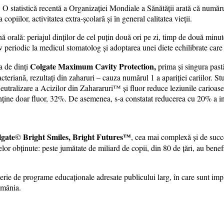
 statistică recentă a Organizației Mondiale a Sănătății arată că numărul 
opiilor, activitatea extra-școlară și în general calitatea vieții.
nă orală: periajul dinţilor de cel puţin două ori pe zi, timp de două minut
tiv periodic la medicul stomatolog şi adoptarea unei diete echilibrate care 
Colgate Maximum Cavity Protection,
a de dinți
prima şi singura past
cteriană, rezultați din zaharuri – cauza numărul 1 a apariției cariilor. St
tralizare a Acizilor din Zahararuri™ și fluor reduce leziunile carioase
onține doar fluor, 32%. De asemenea, s-a constatat reducerea cu 20% a inc
gate© Bright Smiles, Bright Futures™
, cea mai complexă și de succe
atelor obținute: peste jumătate de miliard de copii, din 80 de țări, au bene
erie de programe educaţionale adresate publicului larg, în care sunt impl
omânia.