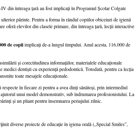
IV din întreaga țară au fost implicați în Programul Școlar Colgate
i ulterior părinte. Pentru a forma în rândul copiilor obiceiuri de igienă
re oferă elevilor din clasele primare, din întreaga țară, lecții interactive
000 de copii
implicați de-a lungul timpului. Anul acesta, 116.000 de
 asimilării și corectitudinea informațiilor, materialele educaționale
de medici dentiști cu experiență pedodontică. Totodată, pentru ca lecția
ansmite toate mesajele educaționale.
 respecte în fiecare zi pentru a avea dinți sănătoși, prin intermediul
 ajutorul unui model demonstrativ, sub îndrumarea profesionistului. La
 părinți și un pliant pentru însemnarea periajului zilnic.
rijinit diverse proiecte de educație în igiena orală („Special Smiles”,