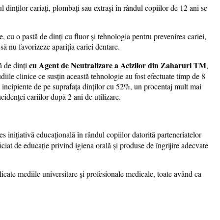
dinţilor cariați, plombați sau extraşi în rândul copiilor de 12 ani se
e, cu o pastă de dinți cu fluor și tehnologia pentru prevenirea cariei,
să nu favorizeze apariția cariei dentare.
cu Agent de Neutralizare a Acizilor din Zaharuri TM
ă de dinţi
,
udiile clinice ce susțin această tehnologie au fost efectuate timp de 8
 incipiente de pe suprafața dinţilor cu 52%, un procentaj mult mai
idenţei cariilor după 2 ani de utilizare.
s inițiativă educațională în rândul copiilor datorită parteneriatelor
ficiat de educație privind igiena orală și produse de îngrijire adecvate
icate mediile universitare şi profesionale medicale, toate având ca