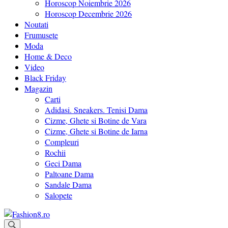
Horoscop Noiembrie 2026
Horoscop Decembrie 2026
Noutati
Frumusete
Moda
Home & Deco
Video
Black Friday
Magazin
Carti
Adidasi. Sneakers. Tenisi Dama
Cizme, Ghete si Botine de Vara
Cizme, Ghete si Botine de Iarna
Compleuri
Rochii
Geci Dama
Paltoane Dama
Sandale Dama
Salopete