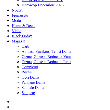
Horoscop Decembrie 2026
Noutati
Frumusete
Moda
Home & Deco
Video
Black Friday
Magazin
Carti
Adidasi. Sneakers. Tenisi Dama
Cizme, Ghete si Botine de Vara
Cizme, Ghete si Botine de Iarna
Compleuri
Rochii
Geci Dama
Paltoane Dama
Sandale Dama
Salopete