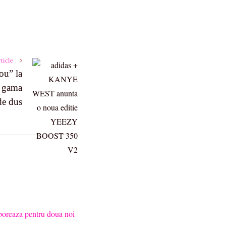
ticle
ou” la
– gama
de dus