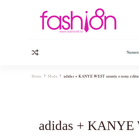
Fashion8.ro
Revista Fashion8.ro locul unde gasesti ce e nou: horosc
Numero
Home
Moda
adidas + KANYE WEST anunta o noua edi
adidas + KANYE 