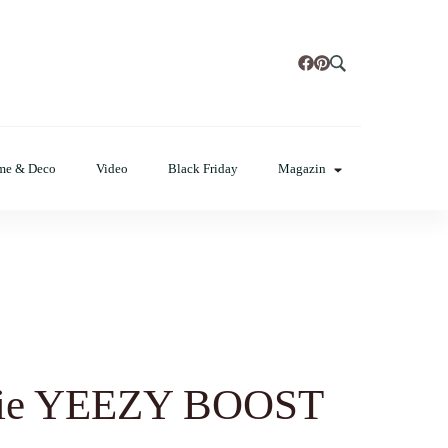
t, poze cu modele de manichiuri!
me & Deco
Video
Black Friday
Magazin
itie YEEZY BOOST