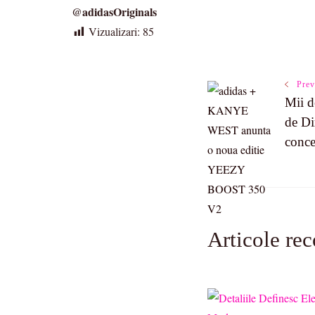
@adidasOriginals
Vizualizari:
85
Post
Prev
Mii d
de Di
Navigatio
conce
Articole re