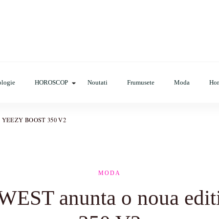
op, evenimente, haine, incaltaminte, coafuri, tunsori, desene de colora
logie
HOROSCOP
Noutati
Frumusete
Moda
Ho
tie YEEZY BOOST 350 V2
MODA
WEST anunta o noua ed