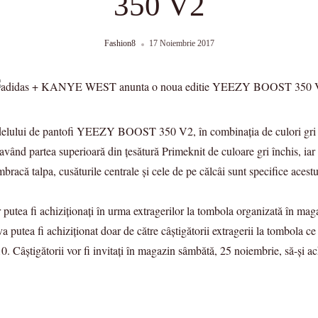
350 V2
Fashion8
17 Noiembrie 2017
ului de pantofi YEEZY BOOST 350 V2, în combinația de culori gri în
ând partea superioară din ţesătură Primeknit de culoare gri închis, iar
bracă talpa, cusăturile centrale și cele de pe călcâi sunt specifice acest
tea fi achiziționați în urma extragerilor la tombola organizată în ma
va putea fi achiziţionat doar de către câştigătorii extragerii la tombola 
0. Câștigătorii vor fi invitați în magazin sâmbătă, 25 noiembrie, să-și a