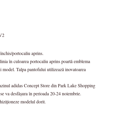
chis/portocaliu aprins.
 linia în culoarea portocaliu aprins poartă emblema
ui model. Talpa pantofului utilizează inovatoarea
gazinul adidas Concept Store din Park Lake Shopping
ce se va desfăşura în perioada 20-24 noiembrie.
chiziționeze modelul dorit.