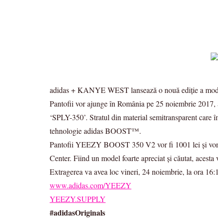
adidas + KANYE WEST lansează o nouă ediție a model
Pantofii vor ajunge în România pe 25 noiembrie 2017, av
‘SPLY-350’. Stratul din material semitransparent care îm
tehnologie adidas BOOST™.
Pantofii YEEZY BOOST 350 V2 vor fi 1001 lei și vor pu
Center. Fiind un model foarte apreciat şi căutat, acesta 
Extragerea va avea loc vineri, 24 noiembrie, la ora 16:1
www.adidas.com/YEEZY
YEEZY.SUPPLY
#adidasOriginals