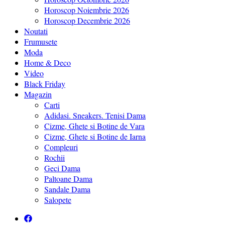
Horoscop Noiembrie 2026
Horoscop Decembrie 2026
Noutati
Frumusete
Moda
Home & Deco
Video
Black Friday
Magazin
Carti
Adidasi. Sneakers. Tenisi Dama
Cizme, Ghete si Botine de Vara
Cizme, Ghete si Botine de Iarna
Compleuri
Rochii
Geci Dama
Paltoane Dama
Sandale Dama
Salopete