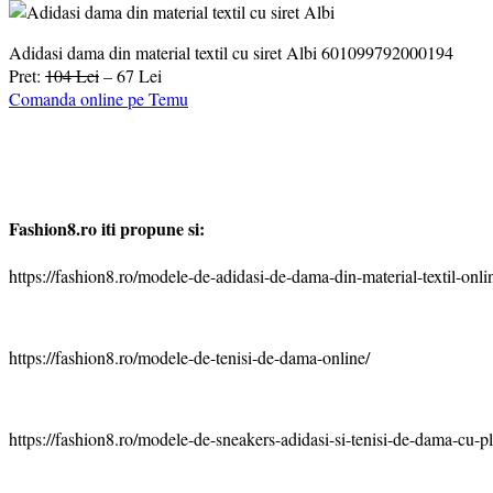
Adidasi dama din material textil cu siret Albi 601099792000194
Pret:
104 Lei
– 67 Lei
Comanda online pe Temu
Fashion8.ro iti propune si:
https://fashion8.ro/modele-de-adidasi-de-dama-din-material-textil-onli
https://fashion8.ro/modele-de-tenisi-de-dama-online/
https://fashion8.ro/modele-de-sneakers-adidasi-si-tenisi-de-dama-cu-p