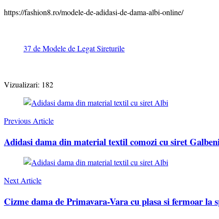
https://fashion8.ro/modele-de-adidasi-de-dama-albi-online/
37 de Modele de Legat Sireturile
Vizualizari:
182
Post
Navigation
Previous Article
Adidasi dama din material textil comozi cu siret Galben
Next Article
Cizme dama de Primavara-Vara cu plasa si fermoar la s