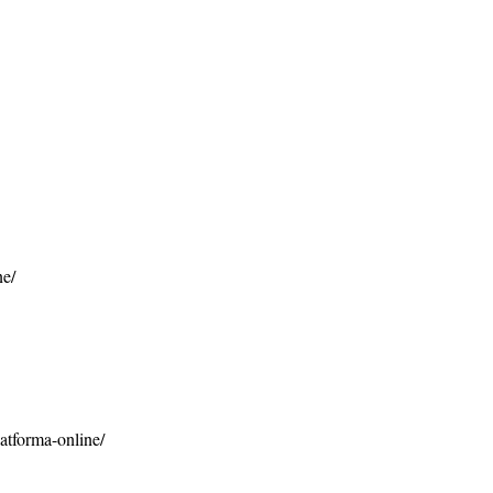
ne/
latforma-online/