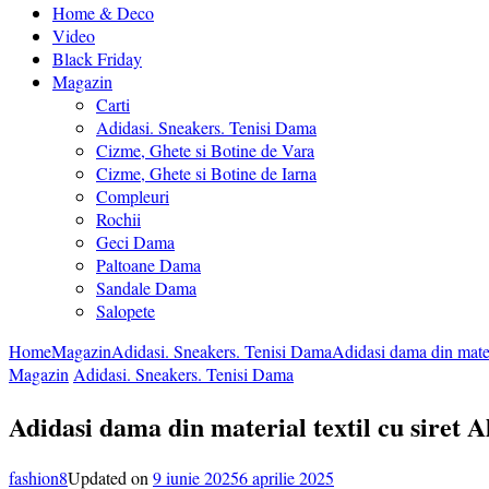
Home & Deco
Video
Black Friday
Magazin
Carti
Adidasi. Sneakers. Tenisi Dama
Cizme, Ghete si Botine de Vara
Cizme, Ghete si Botine de Iarna
Compleuri
Rochii
Geci Dama
Paltoane Dama
Sandale Dama
Salopete
Home
Magazin
Adidasi. Sneakers. Tenisi Dama
Adidasi dama din materi
Magazin
Adidasi. Sneakers. Tenisi Dama
Adidasi dama din material textil cu siret A
fashion8
Updated on
9 iunie 2025
6 aprilie 2025