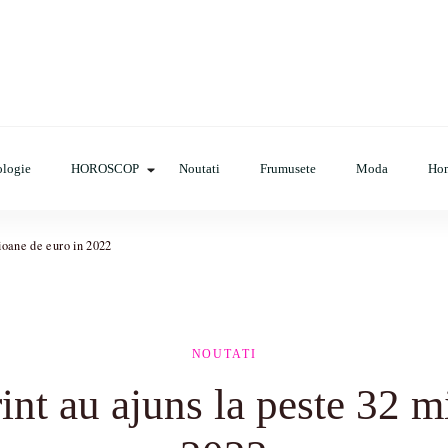
cop, evenimente, haine, incaltaminte, coafuri, tunsori, desene de colora
logie
HOROSCOP
Noutati
Frumusete
Moda
Ho
lioane de euro in 2022
NOUTATI
int au ajuns la peste 32 m