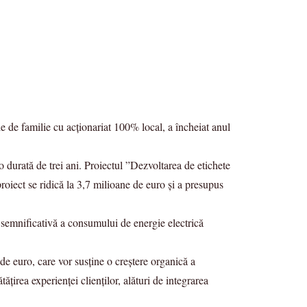
e de familie cu acționariat 100% local, a încheiat anul
o durată de trei ani. Proiectul ”Dezvoltarea de etichete
roiect se ridică la 3,7 milioane de euro și a presupus
re semnificativă a consumului de energie electrică
 de euro, care vor susține o creștere organică a
ățirea experienței clienților, alături de integrarea