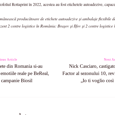
foliul Rottaprint în 2022, acestea au fost etichetele autoadezive, capacel
omânească producătoare de etichete autoadezive și ambalaje flexibile de
zent 2 centre logistice în România: Brașov și Ilfov și 2 centre logistice
ious Article
Next Ar
ete din Romania si-au
Nick Casciaro, castigat
t emotiile reale pe BeReal,
Factor al sezonului 10, rev
n
o campanie Biosil
„Io ti voglio così