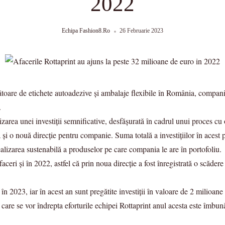
2022
Echipa Fashion8.ro
26 Februarie 2023
ătoare de etichete autoadezive și ambalaje flexibile în România, compani
.
zarea unei investiții semnificative, desfășurată în cadrul unui proces cu 
și o nouă direcție pentru companie. Suma totală a investițiilor în acest p
ealizarea sustenabilă a produselor pe care compania le are în portofoliu.
faceri și în 2022, astfel că prin noua direcție a fost înregistrată o scăde
în 2023, iar în acest an sunt pregătite investiții în valoare de 2 milioane
care se vor îndrepta eforturile echipei Rottaprint anul acesta este îmbunăt