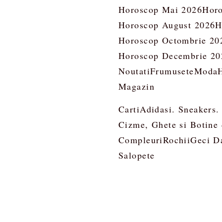
Horoscop Mai 2026
Horo
Horoscop August 2026
H
Horoscop Octombrie 20
Horoscop Decembrie 20
Noutati
Frumusete
Moda
Magazin
Carti
Adidasi. Sneakers.
Cizme, Ghete si Botine
Compleuri
Rochii
Geci D
Salopete