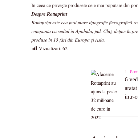
În ceea ce privește produsele cele mai populare din porto
Despre Rottaprint
Rottaprint este cea mai mare tipografie flexografică r
compania cu sediul în Apahida, jud. Cluj, deține în pre
produse în 13 țări din Europa și Asia.
Vizualizari:
62
Post
Prev
6 ved
arata
Navigatio
intr-