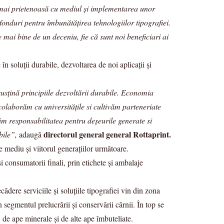
 mai prietenoasă cu mediul și implementarea unor
i fonduri pentru îmbunătățirea tehnologiilor tipografiei.
e mai bine de un deceniu, fie că sunt noi beneficiari ai
în soluții durabile, dezvoltarea de noi aplicații și
susțină principiile dezvoltării durabile. Economia
colaborăm cu universitățile si cultivăm parteneriate
ăm responsabilitatea pentru deșeurile generate si
directorul general general Rottaprint.
bile”,
adaugă
e mediu și viitorul generațiilor următoare.
i consumatorii finali, prin etichete și ambalaje
cădere serviciile și soluțiile tipografiei vin din zona
 segmentul prelucrării și conservării cărnii. În top se
, de ape minerale și de alte ape îmbuteliate.