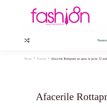
Fashion8.ro ❤️
Revista Fashion8.ro locul unde gasesti ce e nou: horos
Numero
Home
Noutati
Afacerile Rottaprint au ajuns la peste 32 mi
Afacerile Rottapr