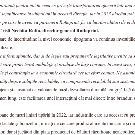
rtantă pentru noi în ceea ce privește transformarea afacerii într-una
i semnificative în ultimii ani în această direcție, iar în 2023 alocăm no
or pe care le avem cu partenerii Rottaprint, fie că lucrăm alături de ei d
Cristi Nechita-Rotta, director general Rottaprint.
re de incertitudine la nivel economic, tipografia va continua investițiile 
ilizare.
 informaționale, dar și de legile sau propunerile legislative menite să 
rii care proiectează ambalaje și produse de larg consum. În acest sens, 
abile și contribuția la o economie circulară cer un efort comun. Ne asum
utăți despre soluțiile reciclabile, cu componentă reciclabilă sau sustena
ujean și-a asumat ca valoare de bază dezvoltarea durabilă, cu grijă față d
 lung, este facilitarea unei interacțiuni cât mai directe între branduri ș
ne de metri liniari tipăriți în 2022, iar industriile care au accesat cu pre
 lactate și brânzeturi, urmați de cei care produc alimente din carne și din
or, dar și jucători din piața producției de băuturi răcoritoare nealcoolice