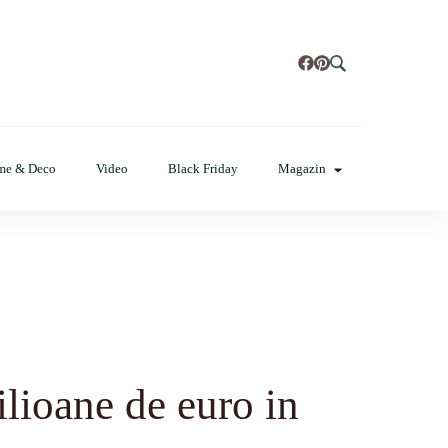
t, poze cu modele de manichiuri!❤️
me & Deco
Video
Black Friday
Magazin
ilioane de euro in