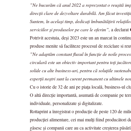
”Ne bucurăm că anul 2022 a reprezentat o reușită impo
direcții clare de dezvoltare durabilă. Am făcut investiți
Suntem, în același timp, dedicați îmbunătățirii relațiil
serviciilor și produselor pe care le oferim”,
a declarat
Potrivit acestuia, deși 2023 este un an marcat în continua
produse menite să faciliteze procesul de reciclare si reut
”Ne adaptăm constant fluxul în funcție de noile procese
circulară este un obiectiv important pentru toți jucăto
solide cu alte business-uri, pentru că soluțiile susten
experții noștri sunt la curent permanent cu ultimele no
Cu o istorie de 32 de ani pe piața locală, business-ul cl
O altă direcție importantă, asumată de companie pe termen
individuale, personalizate și digitalizate.
Rottaprint a înregistrat o producție de peste 120 de milioa
producției alimentare, cei mai mulți fiind producători de
găsesc și companii care au ca activitate creșterea păsăril