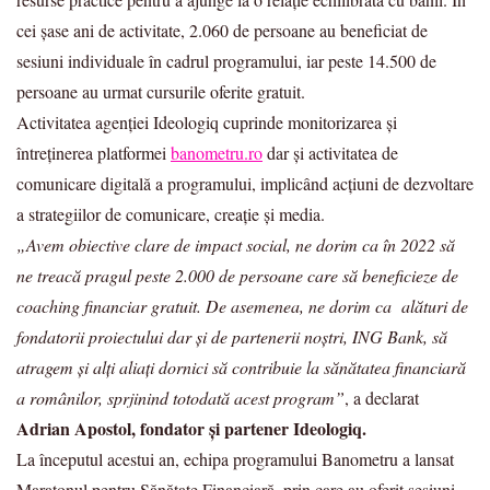
cei șase ani de activitate, 2.060 de persoane au beneficiat de
sesiuni individuale în cadrul programului, iar peste 14.500 de
persoane au urmat cursurile oferite gratuit.
Activitatea agenției Ideologiq cuprinde monitorizarea și
întreținerea platformei
banometru.ro
dar și activitatea de
comunicare digitală a programului, implicând acțiuni de dezvoltare
a strategiilor de comunicare, creație și media.
„Avem obiective clare de impact social, ne dorim ca în 2022 să
ne treacă pragul peste 2.000 de persoane care să beneficieze de
coaching financiar gratuit. De asemenea, ne dorim ca alături de
fondatorii proiectului dar și de partenerii noștri, ING Bank, să
atragem și alți aliați dornici să contribuie la sănătatea financiară
a românilor, sprjinind totodată acest program”
, a declarat
Adrian Apostol, fondator și partener Ideologiq.
La începutul acestui an, echipa programului Banometru a lansat
Maratonul pentru Sănătate Financiară, prin care au oferit sesiuni