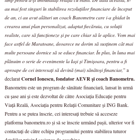
au mai fost singuri în stabilirea rezoluțiilor financiare de început
de an, ci au avut alături un coach Banometru care i-a ghidat în
crearea unui plan personalizat, adaptat fiecăruia, cu soluții
realiste, care să funcționeze și pe care chiar să le aplice. Vom mai
face astfel de Maratoane, deoarece ne dorim să susținem cât mai
multe persoane dornice să se educe financiar. În plus, în luna mai
plănuim o serie de evenimente la Iași și Timișoara, pentru a fi
aproape de cei interesați să devină (mai) sănătoși financiar,”
a
Cornel Ionescu, fondator AEVR și coach Banometru.
declarat
Banometru este un program de sănătate financiară, lansat în urmă
cu șase ani și este dezvoltat de către Asociația Educație pentru
Viaţă Reală, Asociația pentru Relații Comunitare și ING Bank.
Pentru a se putea înscrie, cei interesați trebuie să acceseze
platforma banometru.ro și să se înscrie urmând pașii, ulterior vor fi
contactați de către echipa programului pentru stabilirea tuturor
detaliilor privind sesiunea de coaching.