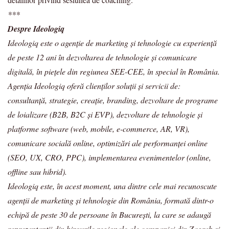
***
Despre Ideologiq
Ideologiq este o agenție de marketing și tehnologie cu experiență
de peste 12 ani în dezvoltarea de tehnologie și comunicare
digitală, în piețele din regiunea SEE-CEE, în special în România.
Agenția Ideologiq oferă clienților soluții și servicii de:
consultanță, strategie, creație, branding, dezvoltare de programe
de loializare (B2B, B2C și EVP), dezvoltare de tehnologie și
platforme software (web, mobile, e-commerce, AR, VR),
comunicare socială online, optimizări ale performanței online
(SEO, UX, CRO, PPC), implementarea evenimentelor (online,
offline sau hibrid).
Ideologiq este, în acest moment, una dintre cele mai recunoscute
agenții de marketing și tehnologie din România, formată dintr-o
echipă de peste 30 de persoane în București, la care se adaugă
reprezentanții din birourile regionale ale companiei din Zagreb și