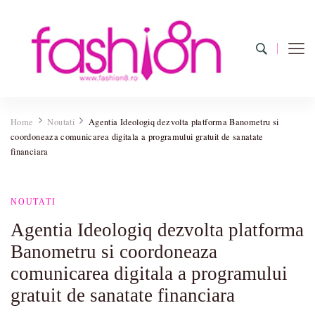
Fashion8.ro ❤️
Revista Fashion8.ro locul unde gasesti ce e nou: horoscop,
evenimente, haine, incaltaminte, coafuri, tunsori, desene de colorat,
Home
Noutati
Agentia Ideologiq dezvolta platforma Banometru si
poze cu modele de manichiuri!❤️
coordoneaza comunicarea digitala a programului gratuit de sanatate
financiara
NOUTATI
Agentia Ideologiq dezvolta platforma
Banometru si coordoneaza
comunicarea digitala a programului
gratuit de sanatate financiara