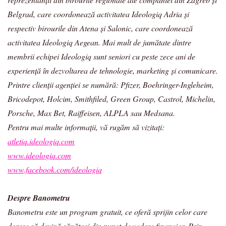
Belgrad, care coordonează activitatea Ideologiq Adria și
respectiv birourile din Atena și Salonic, care coordonează
activitatea Ideologiq Aegean. Mai mult de jumătate dintre
membrii echipei Ideologiq sunt seniori cu peste zece ani de
experiență în dezvoltarea de tehnologie, marketing și comunicare.
Printre clienții agenției se numără: Pfizer, Boehringer-Ingleheim,
Bricodepot, Holcim, Smithfiled, Green Group, Castrol, Michelin,
Porsche, Max Bet, Raiffeisen, ALPLA sau Medsana.
Pentru mai multe informații, vă rugăm să vizitați:
atletiq.ideologiq.com
www.ideologiq.com
www.facebook.com/ideologiq
Despre Banometru
Banometru este un program gratuit, ce oferă sprijin celor care
doresc să devină sănătoși din punct de vedere financiar. Prin