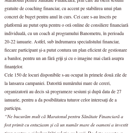
gratuite de coaching financiar, cu accent pe stabilirea unui plan
concret de buget pentru anul în curs. Cei care s-au înscris pe
platformă au putut opta pentru o oră online de consiliere financiară
individuală, cu un coach al programului Banometru, în perioada
20-22 ianuarie. Astfel, sub îndrumarea specialistului financiar,
fiecare participant și-a putut contura un plan eficient de gestionare
a banilor, pentru un an fără griji și cu o imagine mai clară asupra
finanțelor.
Cele 150 de locuri disponibile s-au ocupat în primele două zile de
la lansarea campaniei. Datorită numărului mare de cereri,
organizatorii au decis să programeze sesiuni și după data de 27
ianuarie, pentru a da posibilitatea tuturor celor interesați de a
participa.
“Ne bucurăm mult că Maratonul pentru Sănătate Financiară a
fost primit cu entuziasm și că un număr mare de oameni a investit
timp pentru a-și îmbunătăți relația cu banii. De data aceasta, n-