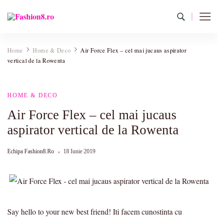
Fashion8.ro ❤️
Revista Fashion8.ro locul unde gasesti ce e nou: horoscop,
evenimente, haine, incaltaminte, coafuri, tunsori, desene de colorat,
Home
Home & Deco
Air Force Flex – cel mai jucaus aspirator
poze cu modele de manichiuri!❤️
vertical de la Rowenta
HOME & DECO
Air Force Flex – cel mai jucaus
aspirator vertical de la Rowenta
Echipa Fashion8.ro
18 Iunie 2019
Say hello to your new best friend! Iti facem cunostinta cu