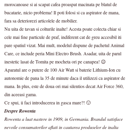
morocanoase si ai scapat cafea proaspat macinata pe blatul de
bucatarie, nicio problema! Il poti folosi si ca aspirator de mana,
fara sa deteriorezi articolele de mobilier.
Nu uita de tavan si colturile inalte! Acesta poate colecta chiar si
cele mai fine particule de praf, indiferent cat de greu accesibil iti
pare spatiul vizat. Mai mult, modelul dispune de pachetul Animal
Care, ce include peria Mini Electro Brush. Asadar, uita de parul
inestetic lasat de Tomita pe mocheta ori pe canapea! 😉
Aparatul are o putere de 100 Air Watt si baterie Lithium-Ion cu
autonomie de pana la 35 de minute daca il utilizezi ca aspirator de
mana. In plus, este de doua ori mai silentios decat Air Force 360,
din aceeasi gama.
Ce spui, ii faci introducerea in gasca mare?! 🙂
Despre Rowenta
Rowenta a luat nastere in 1909, in Germania. Brandul satisface
nevoile consumatorilor aflati in cautarea produselor de inalta