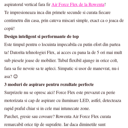
aspiratorul vertical fara fir
Air Force Flex de la Rowenta
!
Te impresioneaza inca din primele secunde si curata fiecare
centimetru din casa, prin cateva miscari simple, exact ca o joaca de
copii!
Design inteligent si performante de top
Este timpul pentru o locuinta impecabila cu putin efort din partea
ta! Datorita tehnologiei Flex, ai acces cu pana la de 5 ori mai mult
sub piesele joase de mobilier. Tubul flexibil ajunge in orice colt,
fara sa fie nevoie sa te apleci. Simpatic si usor de manevrat, nu-i
asa? 😉
3 moduri de aspirare pentru rezultate perfecte
Surprizele nu se opresc aici! Force Flex este prevazut cu perie
motorizata si cap de aspirare cu iluminare LED, astfel, detecteaza
rapid praful chiar si in cele mai intunecate zone.
Parchet, gresie sau covoare? Rowenta Air Force Flex curata
remarcabil orice tip de suprafete. Iar daca diminetile sunt