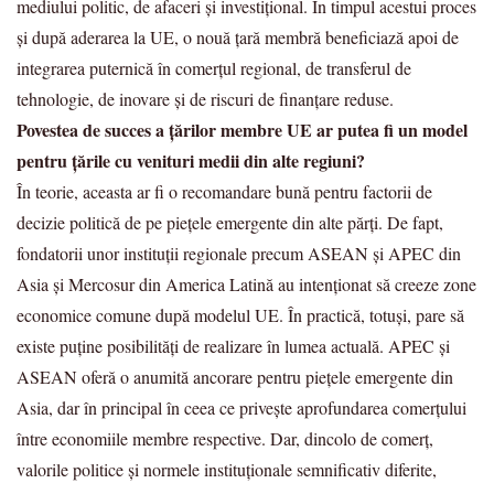
mediului politic, de afaceri și investițional. În timpul acestui proces
și după aderarea la UE, o nouă țară membră beneficiază apoi de
integrarea puternică în comerțul regional, de transferul de
tehnologie, de inovare și de riscuri de finanțare reduse.
Povestea de succes a țărilor membre UE ar putea fi un model
pentru țările cu venituri medii din alte regiuni?
În teorie, aceasta ar fi o recomandare bună pentru factorii de
decizie politică de pe piețele emergente din alte părți. De fapt,
fondatorii unor instituții regionale precum ASEAN și APEC din
Asia și Mercosur din America Latină au intenționat să creeze zone
economice comune după modelul UE. În practică, totuși, pare să
existe puține posibilități de realizare în lumea actuală. APEC și
ASEAN oferă o anumită ancorare pentru piețele emergente din
Asia, dar în principal în ceea ce privește aprofundarea comerțului
între economiile membre respective. Dar, dincolo de comerț,
valorile politice și normele instituționale semnificativ diferite,