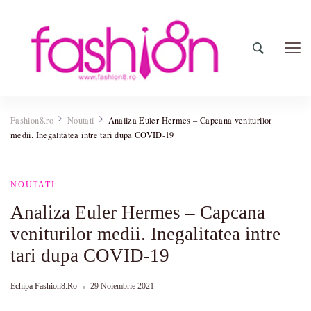
Fashion8.ro
Revista Fashion8.ro locul unde gasesti ce e nou: horoscop,
evenimente, haine, incaltaminte, coafuri, tunsori, desene de colorat,
Fashion8.ro
Noutati
Analiza Euler Hermes – Capcana veniturilor
poze cu modele de manichiuri!
medii. Inegalitatea intre tari dupa COVID-19
NOUTATI
Analiza Euler Hermes – Capcana
veniturilor medii. Inegalitatea intre
tari dupa COVID-19
Echipa Fashion8.ro
29 Noiembrie 2021