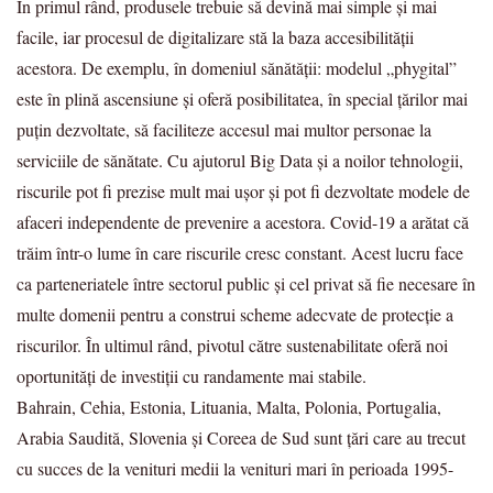
În primul rând, produsele trebuie să devină mai simple și mai
facile, iar procesul de digitalizare stă la baza accesibilității
acestora. De exemplu, în domeniul sănătății: modelul „phygital”
este în plină ascensiune și oferă posibilitatea, în special țărilor mai
puțin dezvoltate, să faciliteze accesul mai multor personae la
serviciile de sănătate. Cu ajutorul Big Data și a noilor tehnologii,
riscurile pot fi prezise mult mai ușor și pot fi dezvoltate modele de
afaceri independente de prevenire a acestora. Covid-19 a arătat că
trăim într-o lume în care riscurile cresc constant. Acest lucru face
ca parteneriatele între sectorul public și cel privat să fie necesare în
multe domenii pentru a construi scheme adecvate de protecție a
riscurilor. În ultimul rând, pivotul către sustenabilitate oferă noi
oportunități de investiții cu randamente mai stabile.
Bahrain, Cehia, Estonia, Lituania, Malta, Polonia, Portugalia,
Arabia Saudită, Slovenia și Coreea de Sud sunt țări care au trecut
cu succes de la venituri medii la venituri mari în perioada 1995-