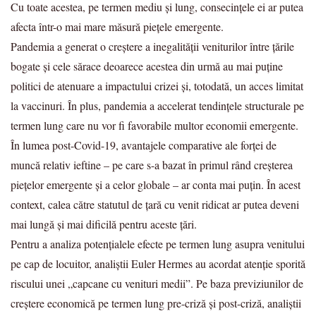
Cu toate acestea, pe termen mediu și lung, consecințele ei ar putea
afecta într-o mai mare măsură piețele emergente.
Pandemia a generat o creștere a inegalității veniturilor între țările
bogate și cele sărace deoarece acestea din urmă au mai puține
politici de atenuare a impactului crizei și, totodată, un acces limitat
la vaccinuri. În plus, pandemia a accelerat tendințele structurale pe
termen lung care nu vor fi favorabile multor economii emergente.
În lumea post-Covid-19, avantajele comparative ale forței de
muncă relativ ieftine – pe care s-a bazat în primul rând creșterea
piețelor emergente și a celor globale – ar conta mai puțin. În acest
context, calea către statutul de țară cu venit ridicat ar putea deveni
mai lungă și mai dificilă pentru aceste țări.
Pentru a analiza potențialele efecte pe termen lung asupra venitului
pe cap de locuitor, analiștii Euler Hermes au acordat atenție sporită
riscului unei „capcane cu venituri medii”. Pe baza previziunilor de
creștere economică pe termen lung pre-criză și post-criză, analiștii