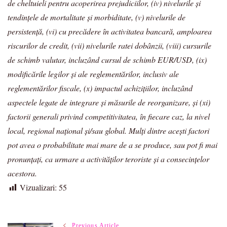
de cheltuieli pentru acoperirea prejudiciilor, (iv) nivelurile și
tendințele de mortalitate și morbiditate, (v) nivelurile de
persistență, (vi) cu precădere în activitatea bancară, amploarea
riscurilor de credit, (vii) nivelurile ratei dobânzii, (viii) cursurile
de schimb valutar, incluzând cursul de schimb EUR/USD, (ix)
modificările legilor și ale reglementărilor, inclusiv ale
reglementărilor fiscale, (x) impactul achizițiilor, incluzând
aspectele legate de integrare și măsurile de reorganizare, și (xi)
factorii generali privind competitivitatea, în fiecare caz, la nivel
local, regional național și/sau global. Mulți dintre acești factori
pot avea o probabilitate mai mare de a se produce, sau pot fi mai
pronunțați, ca urmare a activităților teroriste și a consecințelor
acestora.
Vizualizari:
55
Previous Article