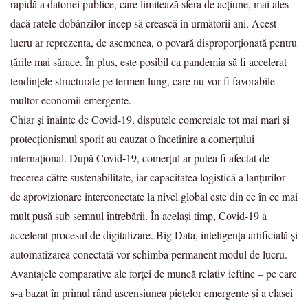
rapidă a datoriei publice, care limitează sfera de acțiune, mai ales
dacă ratele dobânzilor încep să crească în următorii ani. Acest
lucru ar reprezenta, de asemenea, o povară disproporționată pentru
țările mai sărace. În plus, este posibil ca pandemia să fi accelerat
tendințele structurale pe termen lung, care nu vor fi favorabile
multor economii emergente.
Chiar și înainte de Covid-19, disputele comerciale tot mai mari și
protecționismul sporit au cauzat o încetinire a comerțului
internațional. După Covid-19, comerțul ar putea fi afectat de
trecerea către sustenabilitate, iar capacitatea logistică a lanțurilor
de aprovizionare interconectate la nivel global este din ce în ce mai
mult pusă sub semnul întrebării. În același timp, Covid-19 a
accelerat procesul de digitalizare. Big Data, inteligența artificială și
automatizarea conectată vor schimba permanent modul de lucru.
Avantajele comparative ale forței de muncă relativ ieftine – pe care
s-a bazat în primul rând ascensiunea piețelor emergente și a clasei