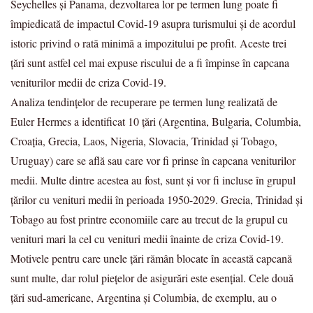
Seychelles și Panama, dezvoltarea lor pe termen lung poate fi
împiedicată de impactul Covid-19 asupra turismului și de acordul
istoric privind o rată minimă a impozitului pe profit. Aceste trei
țări sunt astfel cel mai expuse riscului de a fi împinse în capcana
veniturilor medii de criza Covid-19.
Analiza tendințelor de recuperare pe termen lung realizată de
Euler Hermes a identificat 10 țări (Argentina, Bulgaria, Columbia,
Croația, Grecia, Laos, Nigeria, Slovacia, Trinidad și Tobago,
Uruguay) care se află sau care vor fi prinse în capcana veniturilor
medii. Multe dintre acestea au fost, sunt și vor fi incluse în grupul
țărilor cu venituri medii în perioada 1950-2029. Grecia, Trinidad și
Tobago au fost printre economiile care au trecut de la grupul cu
venituri mari la cel cu venituri medii înainte de criza Covid-19.
Motivele pentru care unele țări rămân blocate în această capcană
sunt multe, dar rolul piețelor de asigurări este esențial. Cele două
țări sud-americane, Argentina și Columbia, de exemplu, au o