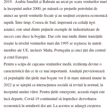
2019. Arabia Saudită și Bahrain au urcat pe scara veniturilor mari
la începutul anilor 2000, pe măsură ce prețurile petrolului de
atunci au sporit veniturile fiscale și au susținut creșterea economică
rapidă. Între timp, Coreea de Sud, împreună cu ceilalți tigri
asiatici, este unul dintre puținele exemple de industrializare de
succes care duce la bogăție. Dar cele mai multe dintre tranzițiile
reușite la nivelul veniturilor mari din 1995 se regăsesc în statele
membre ale UE, inclusiv Malta, Portugalia și cinci țări din centrul
și estul Europei.
Pentru a scăpa de capcana veniturilor medii, reziliența devine o
caracteristică din ce în ce mai importantă. Analiștii previzionează
că populațiile din țările mai bogate vor fi în mare măsură imune în
2022 și se așteptă ca interacțiunea socială să revină la normal, la
începutul anului viitor. Pentru țările emergente, această etapă este
încă departe, Covid-19 continuând să împiedice dezvoltarea
economică în următorii doi ani. La acestea se adaugă creșterea