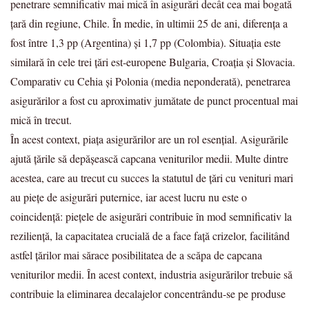
penetrare semnificativ mai mică în asigurări decât cea mai bogată
țară din regiune, Chile. În medie, în ultimii 25 de ani, diferența a
fost între 1,3 pp (Argentina) și 1,7 pp (Colombia). Situația este
similară în cele trei țări est-europene Bulgaria, Croația și Slovacia.
Comparativ cu Cehia și Polonia (media neponderată), penetrarea
asigurărilor a fost cu aproximativ jumătate de punct procentual mai
mică în trecut.
În acest context, piața asigurărilor are un rol esențial. Asigurările
ajută țările să depășească capcana veniturilor medii. Multe dintre
acestea, care au trecut cu succes la statutul de țări cu venituri mari
au piețe de asigurări puternice, iar acest lucru nu este o
coincidență: piețele de asigurări contribuie în mod semnificativ la
reziliență, la capacitatea crucială de a face față crizelor, facilitând
astfel țărilor mai sărace posibilitatea de a scăpa de capcana
veniturilor medii. În acest context, industria asigurărilor trebuie să
contribuie la eliminarea decalajelor concentrându-se pe produse