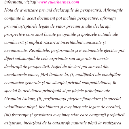
informații, vizitați
www.eulerhermes.com
Notă de avertizare privind declarațiile de perspectivă
: Afirmațiile
conținute în acest document pot include perspective, afirmații
privind așteptările legate de viitor precum și alte declarații
prospective care sunt bazate pe opiniile și ipotezele actuale ale
conducerii și implică riscuri și incertitudini cunoscute și
necunoscute. Rezultatele, performanța și evenimentele efective pot
diferi substanțial de cele exprimate sau sugerate în aceste
declarații de perspectivă. Astfel de devieri pot surveni din
următoarele cauze, fără limitare la, (i) modificări ale condițiilor
economice generale și ale situației privind competitivitatea, în
special în activitatea principală și pe piețele principale ale
Grupului Allianz, (ii) performanța piețelor financiare (în special
volatilitatea pieței, lichiditatea și evenimentele legate de credite),
(iii) frecvența și gravitatea evenimentelor care cauzează prejudicii
asigurate, incluzând de la catastrofe naturale până la realizarea