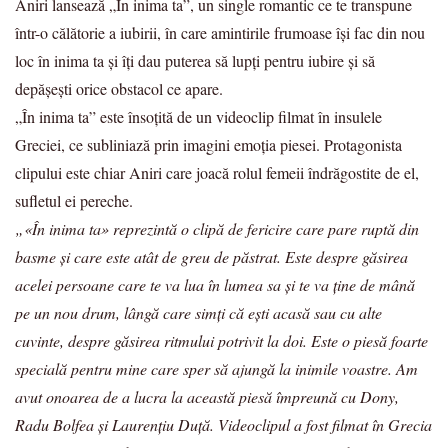
Aniri lansează „În inima ta”, un single romantic ce te transpune
într-o călătorie a iubirii, în care amintirile frumoase își fac din nou
loc în inima ta și îți dau puterea să lupți pentru iubire și să
depășești orice obstacol ce apare.
„În inima ta” este însoțită de un videoclip filmat în insulele
Greciei, ce subliniază prin imagini emoția piesei. Protagonista
clipului este chiar Aniri care joacă rolul femeii îndrăgostite de el,
sufletul ei pereche.
„«În inima ta» reprezintă o clipă de fericire care pare ruptă din
basme și care este atât de greu de păstrat. Este despre găsirea
acelei persoane care te va lua în lumea sa și te va ține de mână
pe un nou drum, lângă care simți că ești acasă sau cu alte
cuvinte, despre găsirea ritmului potrivit la doi. Este o piesă foarte
specială pentru mine care sper să ajungă la inimile voastre. Am
avut onoarea de a lucra la această piesă împreună cu Dony,
Radu Bolfea și Laurențiu Duță. Videoclipul a fost filmat în Grecia