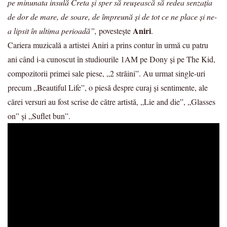
pe minunata insulă Creta și sper să reușească să redea senzația
de dor de mare, de soare, de împreună și de tot ce ne place și ne-
Aniri
a lipsit în ultima perioadă”,
povestește
.
Cariera muzicală a artistei Aniri a prins contur în urmă cu patru
ani când i-a cunoscut în studiourile 1AM pe Dony și pe The Kid,
compozitorii primei sale piese, „2 străini”. Au urmat single-uri
precum „Beautiful Life”, o piesă despre curaj și sentimente, ale
cărei versuri au fost scrise de către artistă, „Lie and die”, „Glasses
on” și „Suflet bun”.