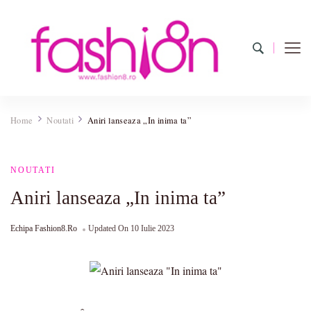
Fashion8.ro
Revista Fashion8.ro locul unde gasesti ce e nou: horoscop,
evenimente, haine, incaltaminte, coafuri, tunsori, desene de colorat,
Home
Noutati
Aniri lanseaza „In inima ta”
poze cu modele de manichiuri!
NOUTATI
Aniri lanseaza „In inima ta”
Echipa Fashion8.ro
Updated On
10 Iulie 2023