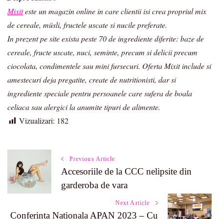
Mixit
este un magazin online in care clientii isi crea propriul mix
de cereale, müsli, fructele uscate si nucile preferate.
In prezent pe site exista peste 70 de ingrediente diferite: baze de
cereale, fructe uscate, nuci, seminte, precum si delicii precum
ciocolata, condimentele sau mini fursecuri. Oferta Mixit include si
amestecuri deja pregatite, create de nutritionisti, dar si
ingrediente speciale pentru persoanele care sufera de boala
celiaca sau alergici la anumite tipuri de alimente.
Vizualizari:
182
Post
Previous Article
Accesoriile de la CCC nelipsite din
Navigation
garderoba de vara
Next Article
Conferinta Nationala APAN 2023 – Cu