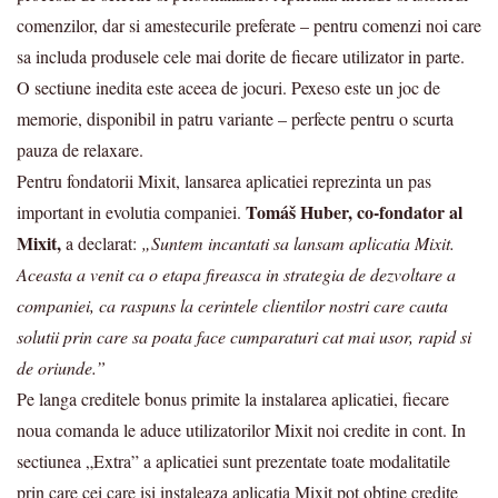
comenzilor, dar si amestecurile preferate – pentru comenzi noi care
sa includa produsele cele mai dorite de fiecare utilizator in parte.
O sectiune inedita este aceea de jocuri. Pexeso este un joc de
memorie, disponibil in patru variante – perfecte pentru o scurta
pauza de relaxare.
Pentru fondatorii Mixit, lansarea aplicatiei reprezinta un pas
Tomáš Huber, co-fondator al
important in evolutia companiei.
Mixit,
a declarat:
„Suntem incantati sa lansam aplicatia Mixit.
Aceasta a venit ca o etapa fireasca in strategia de dezvoltare a
companiei, ca raspuns la cerintele clientilor nostri care cauta
solutii prin care sa poata face cumparaturi cat mai usor, rapid si
de oriunde.”
Pe langa creditele bonus primite la instalarea aplicatiei, fiecare
noua comanda le aduce utilizatorilor Mixit noi credite in cont. In
sectiunea „Extra” a aplicatiei sunt prezentate toate modalitatile
prin care cei care isi instaleaza aplicatia Mixit pot obtine credite