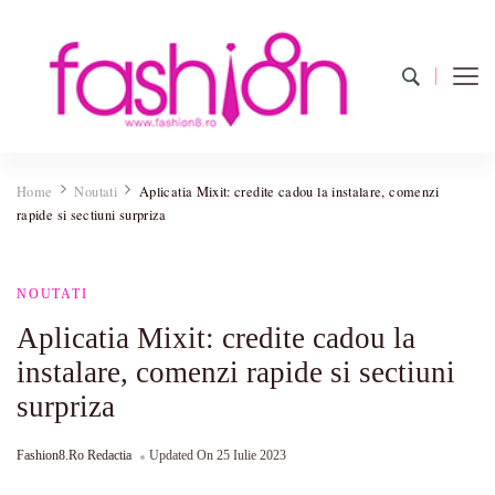
Fashion8.ro ❤️
Revista Fashion8.ro locul unde gasesti ce e nou: horoscop,
evenimente, haine, incaltaminte, coafuri, tunsori, desene de colorat,
Home
Noutati
Aplicatia Mixit: credite cadou la instalare, comenzi
poze cu modele de manichiuri!❤️
rapide si sectiuni surpriza
NOUTATI
Aplicatia Mixit: credite cadou la
instalare, comenzi rapide si sectiuni
surpriza
Fashion8.ro Redactia
Updated On
25 Iulie 2023