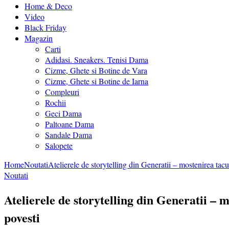
Home & Deco
Video
Black Friday
Magazin
Carti
Adidasi. Sneakers. Tenisi Dama
Cizme, Ghete si Botine de Vara
Cizme, Ghete si Botine de Iarna
Compleuri
Rochii
Geci Dama
Paltoane Dama
Sandale Dama
Salopete
Home
Noutati
Atelierele de storytelling din Generatii – mostenirea tacut
Noutati
Atelierele de storytelling din Generatii – 
povesti