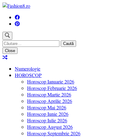
Skip
to
Revista Fashion8.ro locul unde gasesti ce e nou: horoscop, evenimente,
content
Fashion8.ro
(Press
Enter)
Caută
după:
Close
Numerologie
HOROSCOP
Horoscop Ianuarie 2026
Horoscop Februarie 2026
Horoscop Martie 2026
Horoscop Aprilie 2026
Horoscop Mai 2026
Horoscop Iunie 2026
Horoscop Iulie 2026
Horoscop August 2026
Horoscop Septembrie 2026