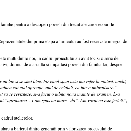
familie pentru a descoperi povesti din trecut ale caror ecouri le
eprezentatiile din prima etapa a turneului au fost rezervate integral de
te multi dintre noi, in cadrul proiectului au avut loc si o serie de
eptivi, dornici de a asculta si impartasi povesti din familia lor, despre
-un loc si se simt bine. Iar cand spun asta ma refer la matusi, unchi,
 aduca cat mai aproape unul de celalalt, ca intr-o imbratisare.”,
ut sa se reviziteze. si-a facut o iubita noua inainte de examen. L-a
cerut ”aprobarea”. I-am spus un mare ”da”. Am vazut ca este fericit.”,
 cadrul atelierelor.
ulare a barierei dintre generatii prin valorizarea procesului de