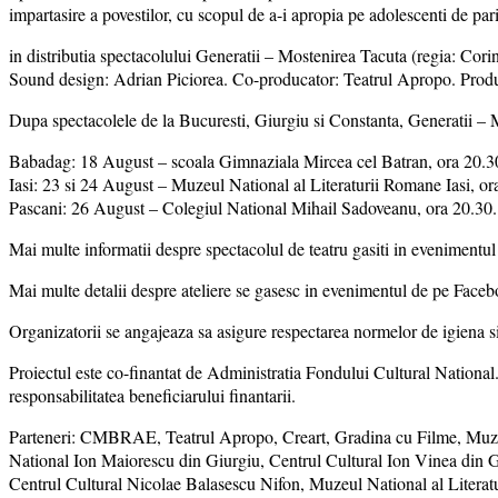
impartasire a povestilor, cu scopul de a-i apropia pe adolescenti de parin
in distributia spectacolului Generatii – Mostenirea Tacuta (regia: Cor
Sound design: Adrian Piciorea. Co-producator: Teatrul Apropo. Produc
Dupa spectacolele de la Bucuresti, Giurgiu si Constanta, Generatii – M
Babadag: 18 August – scoala Gimnaziala Mircea cel Batran, ora 20.3
Iasi: 23 si 24 August – Muzeul National al Literaturii Romane Iasi, or
Pascani: 26 August – Colegiul National Mihail Sadoveanu, ora 20.30.
Mai multe informatii despre spectacolul de teatru gasiti in eveniment
Mai multe detalii despre ateliere se gasesc in evenimentul de pe Face
Organizatorii se angajeaza sa asigure respectarea normelor de igiena si s
Proiectul este co-finantat de Administratia Fondului Cultural National.
responsabilitatea beneficiarului finantarii.
Parteneri: CMBRAE, Teatrul Apropo, Creart, Gradina cu Filme, Muzeu
National Ion Maiorescu din Giurgiu, Centrul Cultural Ion Vinea din
Centrul Cultural Nicolae Balasescu Nifon, Muzeul National al Literat