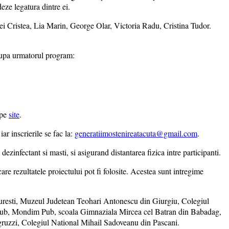
deze legatura dintre ei.
rei Cristea, Lia Marin, George Olar, Victoria Radu, Cristina Tudor.
 dupa urmatorul program:
 pe
site
.
 iar inscrierile se fac la:
generatiimostenireatacuta@gmail.com
.
zinfectant si masti, si asigurand distantarea fizica intre participanti.
e rezultatele proiectului pot fi folosite. Acestea sunt intregime
resti, Muzeul Judetean Teohari Antonescu din Giurgiu, Colegiul
 Pub, Mondim Pub, scoala Gimnaziala Mircea cel Batran din Babadag,
gruzzi, Colegiul National Mihail Sadoveanu din Pascani.