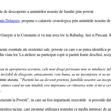
tia Delazero
, propune o calatorie cronologica prin amintirile noastre de 
 Giurgiu si la Constanta si va mai avea loc la Babadag, Iasi si Pascani. R
e esentiale ale existentei sale, poveste cu care s-ar putea identifica poa
din viata lor. La ateliere au participat copii si parinti foarte deschisi, rec
au in apropierea acesteia, cele mai dragi persoane mie se intalnesc intr
 invizibil de dragoste, amuzament, voie buna, sa ne inconjoare si sa ne
simte atasata.
”Parintii lui au devenit prieteni, familiile noastre au incep
st atunci cand ne-am intalnit, era impreuna cu viitoarea sotie si mi-a 
.
eratii la Povesti”, in care au fost impartasite exercitiile si povestile din
stenirea tacuta, care propune utilizarea teatrului ca mediu intrinsec de an